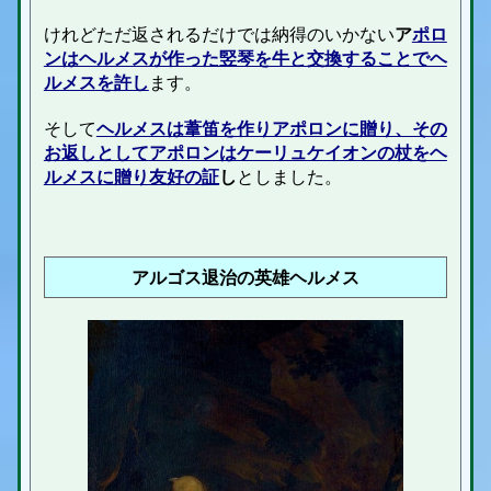
けれどただ返されるだけでは納得のいかない
ア
ポロ
ンはヘルメスが作った竪琴を牛と交換することでヘ
ルメスを許し
ます。
そして
ヘルメスは葦笛を作りアポロンに贈り、その
お返しとして
ア
ポロンはケーリュケイオンの杖をヘ
ルメスに贈り友好の証
し
としました。
アルゴス退治の英雄ヘルメス