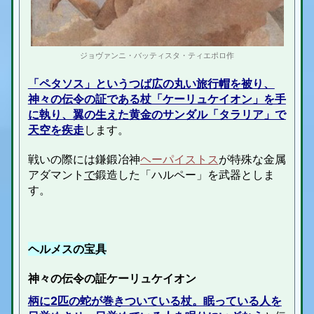
ジョヴァンニ・バッティスタ・ティエポロ作
「ペタソス」というつば広の丸い旅行帽を被り、
神々の伝令の証である杖「ケーリュケイオン」を手
に執り、翼の生えた黄金のサンダル「タラリア」で
天空を疾走
します。
戦いの際には鎌鍛冶神
ヘーパイストス
が特殊な金属
アダマント
で
鍛造した「ハルペー」を武器としま
す。
ヘルメスの宝具
神々の伝令の証
ケーリュケイオン
柄に2匹の蛇が巻きついている杖。眠っている人を