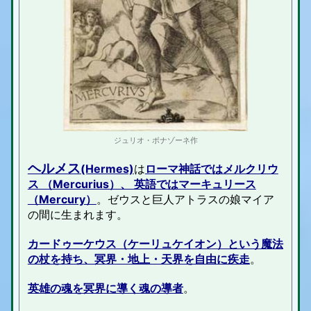
ジュリオ・ボナゾーネ作
ヘルメス
(Hermes)
は
ローマ神話ではメルクリウ
ス （Mercurius）、 英語ではマーキュリース
（Mercury）
。ゼウスと巨人アトラスの娘マイア
の間に生まれます。
カードゥーケウス（ケーリュケイオン）という魔法
の杖を持ち、冥界・地上・天界を自由に疾走
。
英雄の魂を冥界に導く魂の導者
。