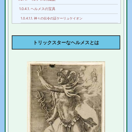
1.0.4.1.
ヘルメスの宝具
1.0.4.1.1.
神々の伝令の証ケーリュケイオン
1.0.4.1.2.
有翼のサンダルタラリア
1.0.5.
ヘルメスの恋愛と子供達
トリックスターなヘルメスとは
1.1.
ヘルメスのエピソード
1.1.1.
アポロンとヘルメス
1.1.2.
アルゴス退治の英雄ヘルメス
2.
戦闘能力が増してる？、今時のヘルメス
3.
ヘルメス まとめ