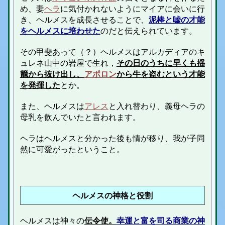
め、妻
ヘラ
に気付かれないようにマイアに会いに行
き、ヘルメスを成長させることで、
泥棒と嘘の才能
をヘルメスに培わせた
のだと伝えられています。
その甲斐あって（？）ヘルメスはアルカディアのキ
ュレネ山中の岩屋で生れ，
その日のうちに早くも揺
籠から抜け出し、
アポロン
から牛を盗むという才能
を発揮した
とか。
また、ヘルメスは
アレス
と入れ替わり、義母ヘラの
母乳を飲んでいたと言われます。
ヘラはヘルメスと分かった後も情が移り、我が子同
然に可愛がったということ。
ヘルメスの神格と役割
ヘルメスは神々の
伝令使。
幸運と富を司る商業の神