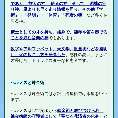
であり、 旅人の神、 使者の神、そして、 泥棒の守
り神、風よりも早く走り情報を司り、その他「学
術」・「発明」・「体育」「死者の魂」
など多くを
司る神。
策士としての才を持ち、雄弁で、竪琴や笛を奏でる
ことを好む音楽の神
でもあります。
数字やアルファベット、天文学、度量衡などを発明
し、火の起こし方を発見した
、感性の鋭い、まさに
才長けた、トリックスターな知恵者です。
ヘルメスと錬金術
ヘルメスは錬金術では水銀、占星術では水星をいい
ます。
ヘルメスは12世紀頃から
錬金術と結びつけられ、
錬金術師の守護者にして「聖なる救済者の化身」と