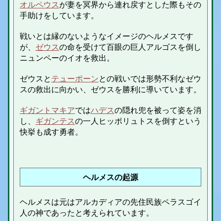
オルペウス
が妻を冥界から連れ戻すとした際もその
手助けをしています。
戦いとは縁のないようなイメージのヘルメスです
が、
ゼウス
の命を受けて百眼の巨人アルゴスを倒し
ニュンペーのイオを救出。
ゼウスと
テューポーン
との戦いでは形勢不利なゼウ
スの救出に向かい、ゼウスを勝利に導いています。
ギガントマキア
では
ハデス
の隠れ兜を被って姿を消
し、
ギガンテス
の一人ヒッポリュトスを倒すという
快挙も成す勇者。
ヘルメスの起源
ヘルメスは元はアルカディアの先住民族ペラスゴイ
人の神であったと考えられています。