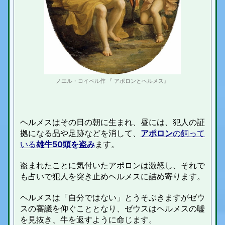
ノエル・コイペル作 『 アポロンとヘルメス』
ヘルメスはその日の朝に生まれ、昼には、犯人の証
拠になる品や足跡などを消して、
アポロン
の飼って
いる
雄牛50頭を盗み
ます。
盗まれたことに気付いたアポロンは激怒し、それで
も占いで犯人を突き止めヘルメスに詰め寄ります。
ヘルメスは「自分ではない」とうそぶきますがゼウ
スの審議を仰ぐこととなり、ゼウスはヘルメスの嘘
を見抜き、牛を返すように命じます。