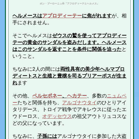
ボン・ブーローニュ作『アフロディーテとヘルメス』
ヘルメースは
アプロディーテー
に焦がれます
が、相
手にされません。
そこでヘルメスは
ゼウスの鷲を使ってアプロディー
テーの黄金のサンダルを盗みだします。ヘルメース
はこのサンダルを返すことを条件に関係を迫った
と
いうこと。
ちなみに2人の間には
両性具有の美少年ヘルマプロ
ディートスと生殖と豊穣を司るプリアーポスが生ま
れ
ます
その他、
ペルセポネー
、
ヘカテー
、多数の
ニュムペ
ー
たちと関係を持ち、
アルゴナウタイ
のひとりアイ
タリデース、トロイア戦争でアキレウスに従ったエ
ウドーロス、
オデッセウス
の祖父アウトリュコスな
どの父になっています。
ちなみに、
子孫には
アルゴナウタイに参加した大盗