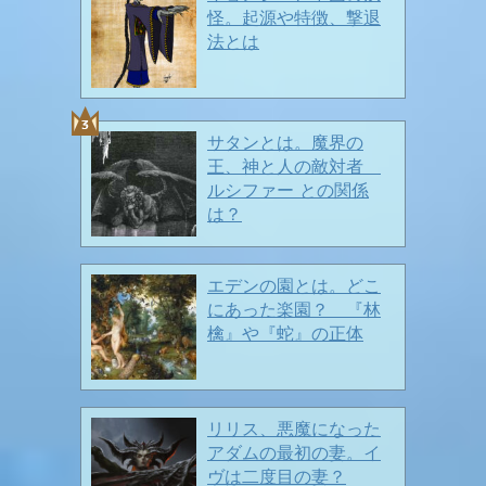
怪。起源や特徴、撃退
法とは
サタンとは。魔界の
夏の兆しもチラホラ🍉🍉❤️
王、神と人の敵対者
ルシファー との関係
は？
エデンの園とは。どこ
春ですよ〜〜🎶
2026/03/28
にあった楽園？ 『林
檎』や『蛇』の正体
リリス、悪魔になった
アダムの最初の妻。イ
ヴは二度目の妻？