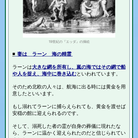
19世紀の『エッダ』の挿絵
◾️
妻は ラーン 海の精霊
ラーンは
大きな網を所有し、嵐の海ではその網で船
や人を捉え、海中に巻き込む
といわれています。
そのため北欧の人々は、航海に出る時には
黄金を用
意したといいます
。
もし溺れてラーンに捕らえられても、黄金を渡せば
安穏の館に迎えられるのです。
そして、溺死した者の霊が自身の葬儀に現れたな
ら、ラーンに温かく迎えられたのだと信じられてい