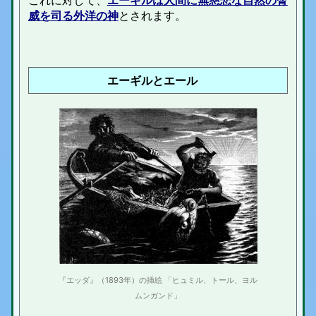
これに対して、
エーギルは人間に無慈悲な自然の脅
威を司る外洋の神
とされます。
エーギルとエール
『エッダ』（1893年）の挿絵 「ヒュミル、トール、ヨル
ムンガンド」