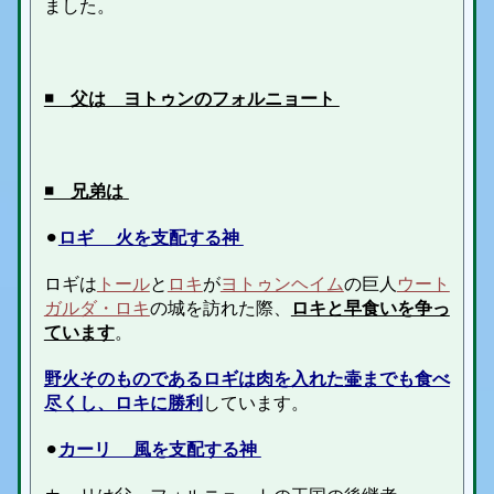
ました。
◾️ 父は ヨトゥンのフォルニョート
◾️ 兄弟は
⚫︎
ロギ 火を支配する神
ロギは
トール
と
ロキ
が
ヨトゥンヘイム
の
巨人
ウート
ガルダ・ロキ
の城を訪れた際、
ロキと早食いを争っ
ています
。
野火そのものであるロギは肉を入れた壷までも食べ
尽くし、ロキに勝利
しています。
⚫︎
カーリ 風を支配する神