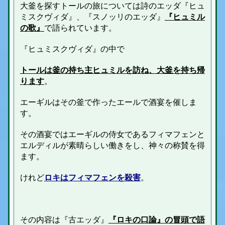
大釜を探すトールの旅については詩のエッダ『
ヒュ
ミスクヴィダ』、
『スノッリのエッダ』
『ヒュミル
の歌』
で語られています。
『
ヒュミスクヴィダ』の中で
トールは釜の持ち主ヒュミルを訪ね、大釜を持ち帰
ります
。
エーギルはその釜で作ったエールで酒宴を催しま
す。
その酒宴ではエーギルの侍女である
フィマフェン
と
エルディルが素晴らしい働きをし、神々の称賛を得
ます
。
けれど
ロキはフィマフェンを殺害
。
その内容は
『
古エッダ
』
『ロキの口論』の冒頭で語