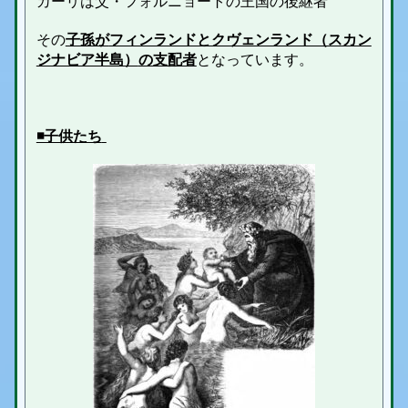
カーリは父・
フォルニョート
の王国の後継者
その
子孫が
フィンランドとクヴェンランド（スカン
ジナビア半島）
の支配者
となっています。
◾️子供たち