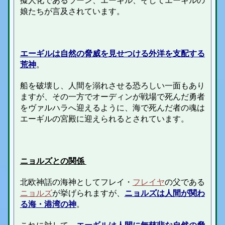
擬人化であるラーン、エーギル、そしてエーギルの
娘たちが言及されています。
エーギルは自然の脅威を見せつける外洋を支配する
荒神
。
船を破壊し、人間を溺れさせる恐ろしい一面もあり
ますが、
その一方で
オーディン
が戦場で死んだ勇者
を
ヴァルハラ
へ迎えるように、海で死んだ者の魂は
エーギルの宮殿に迎えられるとされています。
ニョルズとの関係
北欧神話の海神としてフレイ・
フレイヤ
の父である
ニョルズ
が挙げられますが、
ニョルズは人間が関わ
る海・
港湾
の神
。