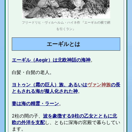
フリードリヒ・ヴィルヘルム・ハイネ作 『エーギルの横で網
を引くラン』
エーギルとは
エーギル（Aegir）は北欧神話の海神
。
白髪・白髭の老人。
ヨトゥン（霜の巨人）族、あるいは
ヴァン神族
の長
ともされる海が擬人化された神
。
妻は海の精霊・
ラーン
。
2柱の間の子、
波を象徴する9柱の乙女とともに北
欧の外洋を支配
し、ともに深海の宮殿で暮らしてい
ます。