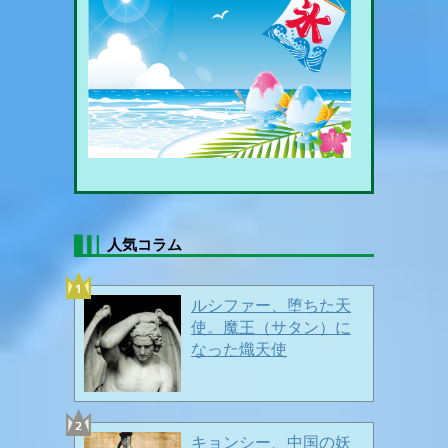
暑中お見舞い申し上げます🍦
人気コラム
🍃🍃 新緑眩い頃 🍃🍃
2026/05/15
ルシファー、堕ちた天
使。魔王（サタン）に
なった熾天使
キョンシー、中国の妖