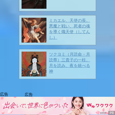
ミカエル、天使の長。
悪魔と戦い、死者の魂
を導く熾天使（してん
街にもいっぱいの春の息吹 ❤️
し）
ツクヨミ（月読命・月
🌺 🌺 早春🎶 🌺🌺
読尊）三貴子の一柱。
2026/02/13
月を読み、夜を統べる
神