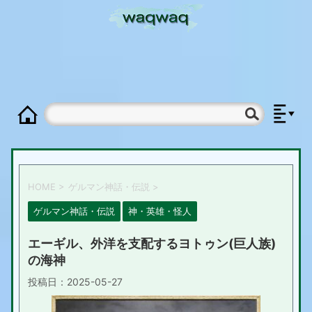
HOME
>
ゲルマン神話・伝説
>
ゲルマン神話・伝説
神・英雄・怪人
エーギル、外洋を支配するヨトゥン(巨人族)
の海神
投稿日：
2025-05-27