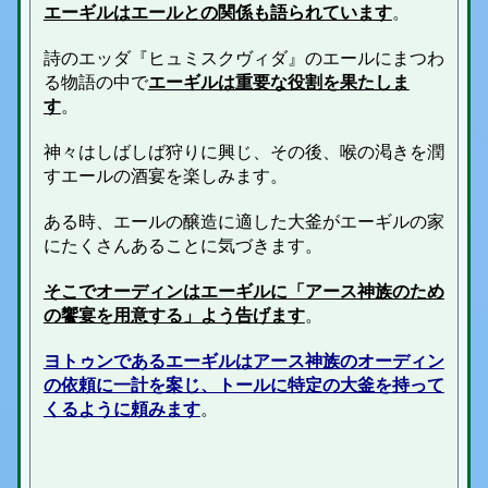
エーギルはエールとの関係も語られています
。
詩のエッダ
『ヒュミスクヴィダ』のエールにまつわ
る物語の中で
エーギルは重要な役割を果たしま
す
。
神々はしばしば狩りに興じ、その後、喉の渇きを潤
すエールの酒宴を楽しみます。
ある時、エールの
醸造に適した大釜が
エーギルの家
にたくさんあることに気づきます。
そこでオーディンはエーギルに「アース神族のため
の饗宴を用意する」よう告げます
。
ヨトゥンであるエーギルはアース神族のオーディン
の依頼に一計を案じ、トールに特定の大釜を持って
くるように頼みます
。