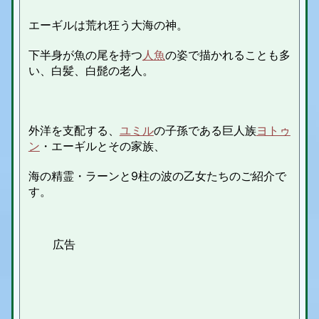
エーギルは荒れ狂う大海の神。
下半身が魚の尾を持つ
人魚
の姿で描かれることも多
い、白髪、白髭の老人。
外洋を支配する、
ユミル
の子孫である巨人族
ヨトゥ
ン
・エーギルとその家族、
海の精霊・ラーンと9柱の波の乙女たちのご紹介で
す。