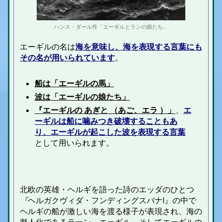
ハンス・ダール作「エーギルとランの娘たち」
エーギルの名は
海を意味し、海を表現する言葉にも
その名が用いられています
。
船は「エーギルの馬」
波は「エーギルの娘たち」
『エーギルの あぎと
（あご、エラ ）」
、
エ
ーギルは船に噛みつき破壊することもあ
り、エーギル
が起こした波を表現する言葉
として用いられます。
北欧の英雄・ヘルギを語った詩の
エッダのひとつ
『
ヘルガクヴィダ・フンディングスバナI』の中で
ヘルギの船が激しい海を渡る様子が表現され、海の