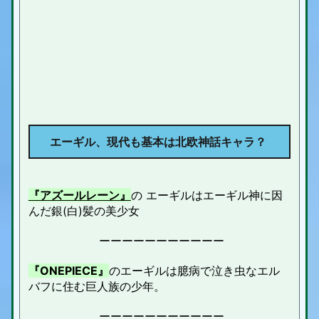
エーギル、現代
も基本は北欧神話キャラ
？
『アズールレーン』
の エーギルはエーギル神に因
んだ銀(白)髪の美少女
ーーーーーーーーーーー
『ONEPIECE』
のエーギルは
臆病で泣き虫な
エル
バフ
に住む
巨人族
の少年。
ーーーーーーーーーーー