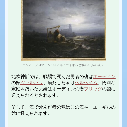
ニルス・ブロマー作 1850 年『エイギルと彼の 9 人の波 』
北欧神話では、戦場で死んだ勇者の魂は
オーディン
の館
ヴァルハラ
、病死した者は
ヘルヘイム
、
円
満な
家庭を築いた夫婦はオーディンの妻
フリッグ
の館に
迎えられるとされます。
そして、海で死んだ者の魂はこの海神・エーギルの
館に迎えられます。