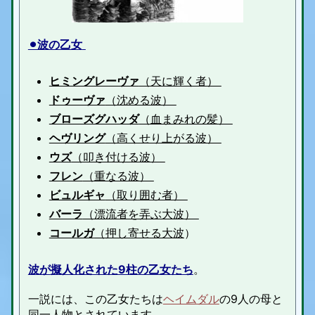
⚫︎波の乙女
ヒミングレーヴァ
（天に輝く者）
ドゥーヴァ
（沈める波）
ブローズグハッダ
（血まみれの髪）
ヘヴリング
（高くせり上がる波）
ウズ
（叩き付ける波）
フレン
（重なる波）
ビュルギャ
（取り囲む者）
バーラ
（漂流者を弄ぶ大波）
コールガ
（押し寄せる大波
）
波が
擬人化された9柱の乙女たち
。
一説には、この乙女たちは
ヘイムダル
の9人の母
と
同一人物とされています。