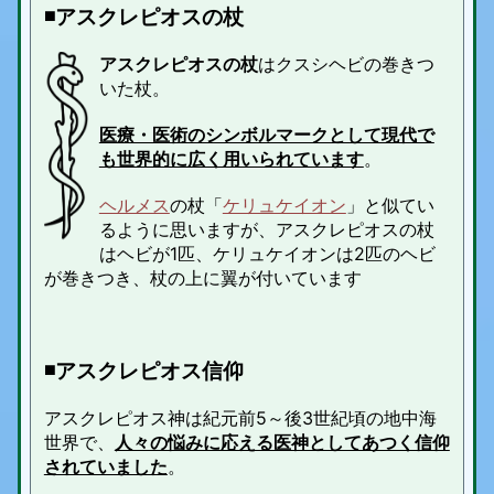
◾️アスクレピオスの杖
アスクレピオスの杖
はクスシヘビの巻きつ
いた杖。
医療・医術のシンボルマークとして現代で
も世界的に広く用いられています
。
ヘルメス
の杖「
ケリュケイオン
」と似てい
るように思いますが、アスクレピオスの杖
はヘビが1匹、ケリュケイオンは2匹のヘビ
が巻きつき、杖の上に翼が付いています
◾️アスクレピオス信仰
アスクレピオス神は紀元前5～後3世紀頃の地中海
世界で、
人々の悩みに応える医神としてあつく信仰
されていました
。