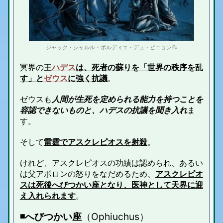
ジャック・シャルル・ボルディエ・デュ・ビニョン作
冥界の王
ハデス
は、死者の蘇りを「世界の秩序を乱
す」と
ゼウス
に強く抗議
。
ゼウスも
人間が生死を定められる能力を持つことを
容認できないものと、ハデスの抗議を聞き入れ
ま
す。
そして
雷霆でアスクレピオスを射殺
。
けれど、アスクレピオスの功績は認められ、あるい
は父アポロンの怒りをなだめるため、
アスクレピオ
スは死後へびつかい座となり、医神として天界に迎
え入れられます
。
◾️へびつかい座
（Ophiuchus）