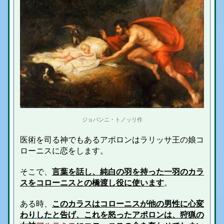
ジョバンニ・トノッリ作
医術を司る神でもあるアポロンはラリッサ王の娘コ
ローニスに恋をします。
そこで、
言葉を話し、純白の羽を持った一羽のカラ
スをコローニスとの橋渡し役に使います
。
ある時、
このカラスはコローニスが他の男性に心変
わりしたと告げ、これを怒ったアポロンは、狩猟の