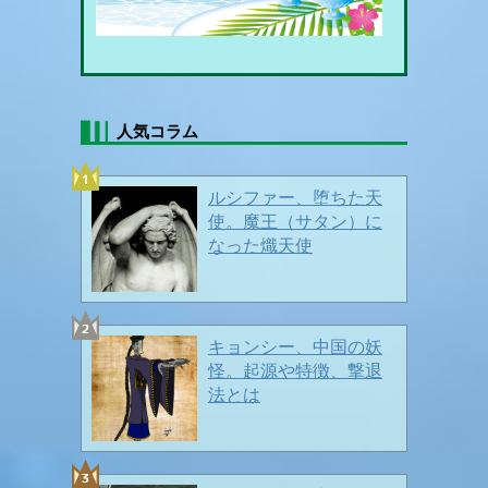
暑中お見舞い申し上げます🍦
人気コラム
🍃🍃 新緑眩い頃 🍃🍃
2026/05/15
ルシファー、堕ちた天
使。魔王（サタン）に
なった熾天使
キョンシー、中国の妖
怪。起源や特徴、撃退
法とは