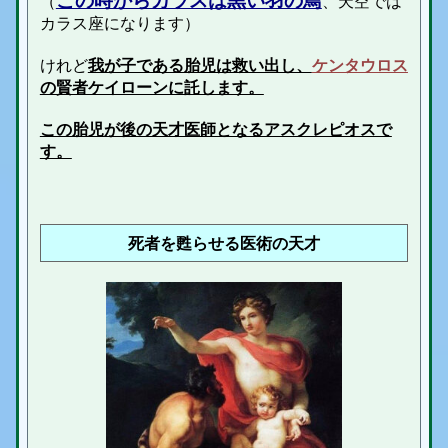
（
、天空では
カラス座になります）
けれど
我が子である胎児は救い出し、
ケンタウロス
の賢者ケイローンに託します。
この胎児が後の天才医師となるアスクレピオスで
す。
死者を甦らせる医術の天才