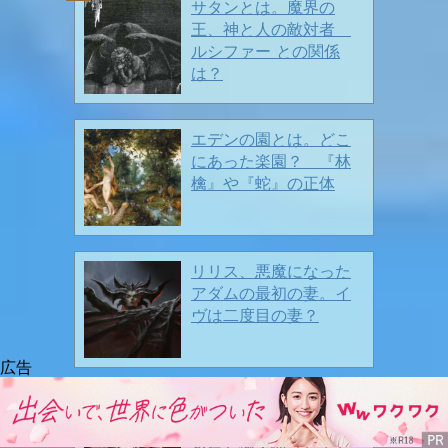
サタンとは。魔界の
夏の兆しもチラホラ🍉🍉❤️
王、神と人の敵対者
ルシファー との関係
は？
エデンの園とは。どこ
春ですよ〜〜🎶
2026/03/28
にあった楽園？ 『林
檎』や『蛇』の正体
リリス、悪魔になった
アダムの最初の妻。イ
ヴは二度目の妻？
ミカエル、天使の長。
悪魔と戦い、死者の魂
を導く熾天使（してん