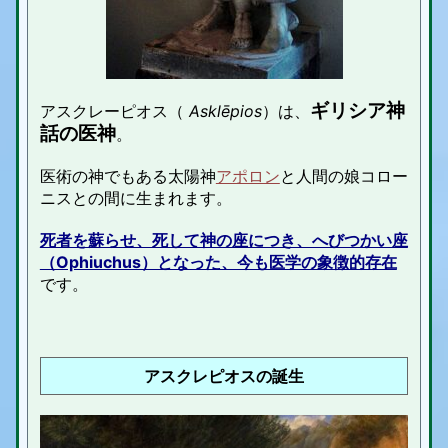
ギリシア神
アスクレーピオス（
Asklēpios
）は、
話の医神
。
医術の神でもある太陽神
アポロン
と人間の娘コロー
ニスとの間に生まれます。
死者を蘇らせ、死して神の座につき、へびつかい座
（Ophiuchus）となった、今も医学の象徴的存在
です。
アスクレピオス
の誕生