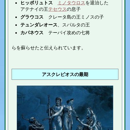
ヒッポリュトス
ミノタウロス
を退治した
アテナイの王
テセウス
の息子
グラウコス
クレータ島の王ミノスの子
テュンダレオース
、スパルタの王
カパネウス
テーバイ攻めの七将
らを蘇らせたと伝えられています。
アスクレピオスの最期