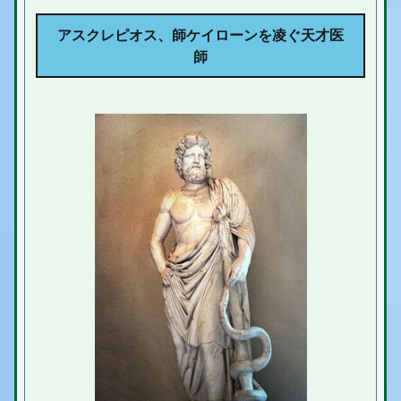
アスクレピオス、師ケイローンを凌ぐ天才医
師