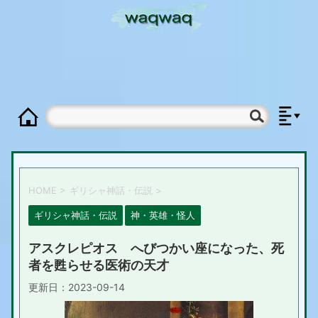
HOME
>
ギリシャ神話・伝説
>
ギリシャ神話・伝説
神・英雄・怪人
アスクレピオス へびつかい座になった、死
者を甦らせる医術の天才
更新日：
2023-09-14