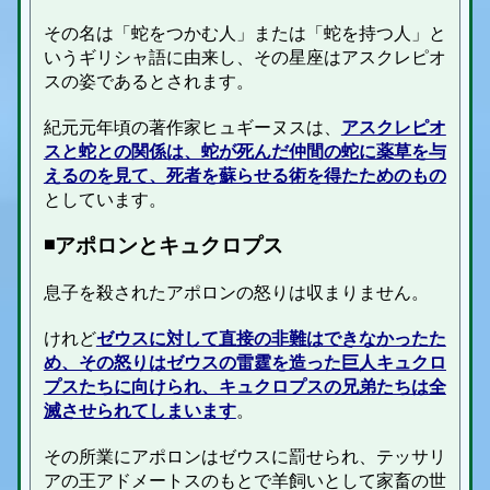
その名は「蛇をつかむ人」または「蛇を持つ人」と
いうギリシャ語に由来し、その星座はアスクレピオ
スの姿であるとされます。
紀元元年頃の著作家ヒュギーヌスは、
アスクレピオ
スと蛇との関係は、蛇が死んだ仲間の蛇に薬草を与
えるのを見て、死者を蘇らせる術を得たためのもの
としています。
◾️アポロンとキュクロプス
息子を殺されたアポロンの怒りは収まりません。
けれど
ゼウスに対して直接の非難はできなかったた
め、その怒りはゼウスの雷霆を造った巨人
キュクロ
プス
たちに向けられ、キュクロプスの兄弟たちは全
滅させられてしまいます
。
その所業にアポロンはゼウスに罰せられ、テッサリ
アの王アドメートスのもとで羊飼いとして家畜の世