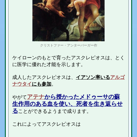
クリストファー・アンターバーガー作
ケイローンのもとで育ったアスクレピオスは、とく
に医学に優れた才能を示します。
成人したアスクレピオスは、
イアソン率いる
アルゴ
ナウタイ
にも参加
。
アテナ
から授かった
メドゥーサ
の蘇
やがて
生作用のある血を使い、死者を生き返らせ
る
ことができるようまで成ります。
これによってアスクレピオスは