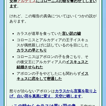
女神
アルテミス
にコローニスの命を奪わせてしまい
ます
。
けれど、この報告の真偽についてはいくつかの説が
あります。
カラスが道草を食っていた
言い訳の嘘
コローニスとアルカディアの王子イスキュ
スが偶然親しげに話しているのを目にした
カラスの早とちり
コローニスはアポロンの子を身ごもり、そ
の後父王にアルカディア人の
イスキュスと
結婚させられた
アポロンの子をやどしたにも関わらず
イス
キュスに恋をして密通した
怒りが治らないアポロンは
カラスから言葉を取り上
げ、白い羽を真黒に変え、天空に晒します
。
この時からカラスは黒い羽の鳥