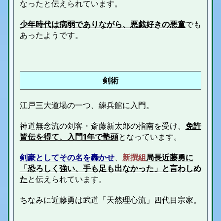
なったと伝えられています。
少年時代は病弱でありながら、悪戯好きの悪童
でも
あったようです。
剣術
江戸三大道場の一つ、練兵館に入門。
神道無念流の剣客・斎藤新太郎の指南を受け、
免許
皆伝を得て、入門1年で塾頭
となっています。
剣豪としてその名を轟かせ
、
新撰組
局長近藤勇に
「恐ろしく強い、手も足も出なかった」と言わしめ
た
と伝えられています。
ちなみに近藤勇は武道「天然理心流」四代目宗家。