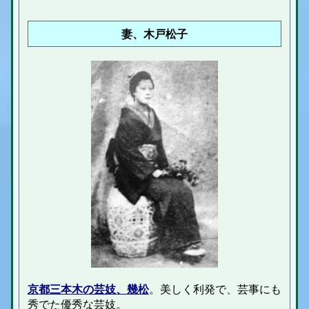
妻、木戸松子
京都三本木の芸妓、幾松
。美しく利発で、芸事にも
秀でた優秀な芸妓。