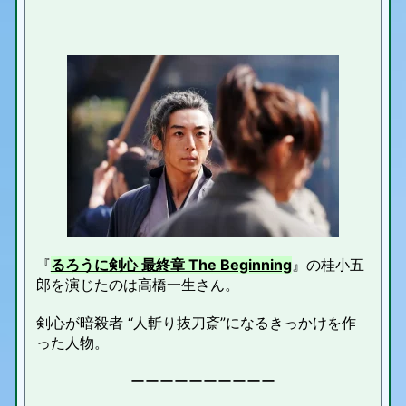
『
るろうに剣心 最終章 The Beginning
』の桂小五
郎を演じたのは高橋一生さん。
剣心が暗殺者 “人斬り抜刀斎”になるきっかけを作
った人物。
ーーーーーーーーーー