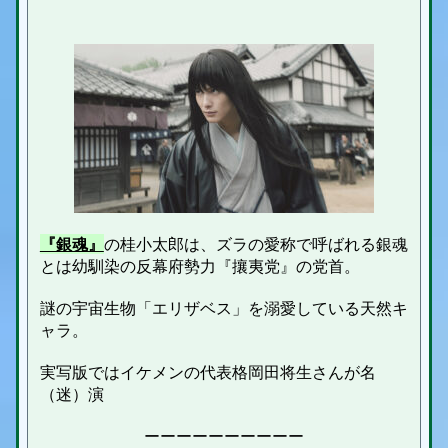
『銀魂』
の桂小太郎は、ズラの愛称で呼ばれる銀魂
とは幼馴染の反幕府勢力『攘夷党』の党首。
謎の宇宙生物「エリザベス」を溺愛している天然キ
ャラ。
実写版ではイケメンの代表格岡田将生さんが名
（迷）演
ーーーーーーーーーー