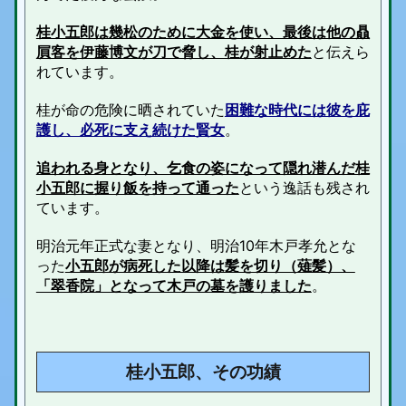
桂小五郎は幾松のために大金を使い、最後は他の贔
屓客を伊藤博文が刀で脅し、桂が射止めた
と伝えら
れています。
桂が命の危険に晒されていた
困難な時代には彼を庇
護し、必死に支え続けた賢女
。
追われる身となり、乞食の姿になって隠れ潜んだ桂
小五郎に握り飯を持って通った
という逸話も残され
ています。
明治元年正式な妻となり、明治10年木戸孝允とな
った
小五郎が病死した以降は髪を切り（薙髪）、
「翠香院」となって木戸の墓を護りました
。
桂小五郎、その功績