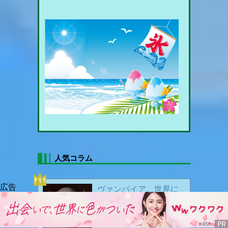
暑中お見舞い申し上げます🍦
人気コラム
🍃🍃 新緑眩い頃 🍃🍃
2026/05/15
ヴァンパイア、世界に
存在する吸血鬼種、そ
の起源や特徴、弱点と
は