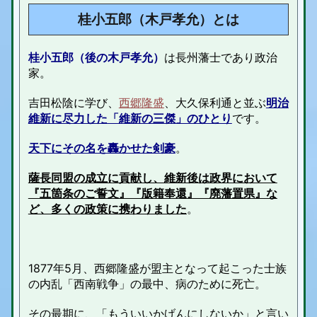
桂小五郎（木戸孝允）とは
桂小五郎（後の木戸孝允）
は長州藩士であり政治
家。
吉田松陰に学び、
西郷隆盛
、大久保利通と並ぶ
明治
維新に尽力した「維新の三傑」のひとり
です。
天下にその名を轟かせた剣豪
。
薩長同盟の成立に貢献し、維新後は政界において
『五箇条のご誓文』『版籍奉還』『廃藩置県』な
ど、多くの政策に携わりました
。
1877年5月、西郷隆盛が盟主となって起こった士族
の内乱「西南戦争」の最中、病のために死亡。
その最期に、「もういいかげんにしないか」と言い