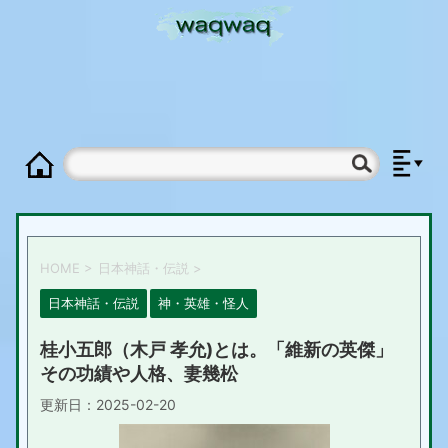
HOME
>
日本神話・伝説
>
日本神話・伝説
神・英雄・怪人
桂小五郎（木戸 孝允)とは。「維新の英傑」
その功績や人格、妻幾松
更新日：
2025-02-20