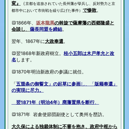
変』
（
京都を追放されていた長州藩が挙兵し、反対勢力と京
で惨敗
。
都市中において市街戦を繰り広げた事件）
🔳1866年、
坂本龍馬
の斡旋で薩摩藩の西郷隆盛と
会談し
、
薩長同盟を締結
。
翌年、1867年に
大政奉還
。
🔳翌1868年新政府樹立。
桂小五郎は木戸孝允と改
名
します。
🔳1870年明治新政府の参議に就任。
「
五箇条の御誓文」の起草に参画
し、「
版籍奉還」
の実現に尽力。
翌1871年（明治4年）廃藩置県を断行
。
🔳1871年 岩倉使節団副使として奥州を歴訪。
大久保による独裁体制に不審を抱き、政府中枢から