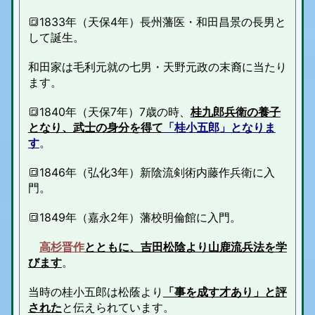
🔳1833年（天保4年）長州藩医・和田昌景の長男と
して誕生。
和田家は毛利元就の七男・天野元政の末裔に当たり
ます。
🔳1840年（天保7年）7歳の時、
桂九郎兵衛の養子
となり、武士の身分を得て
「桂小五郎」となりま
す
。
🔳1846年（弘化3年）新陰流剣術内藤作兵衛に入
門。
🔳1849年（嘉永2年）藩校明倫館に入門。
高杉晋作
とともに、吉田松陰より山鹿流兵法を学
びます
。
当時の桂小五郎は松蔭より
「事を成す才あり」と評
された
と伝えられています。