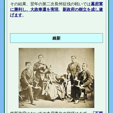
その結果、翌年の第二次長州征伐の戦いでは
幕府軍
に勝利し、大政奉還を実現
。
新政府の樹立を成し遂
げます
。
維新