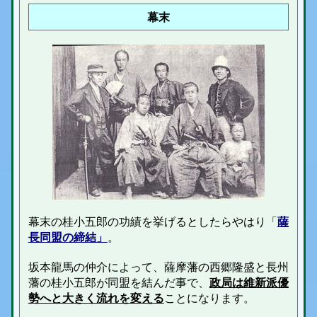
幕末
幕末の桂小五郎の功績を挙げるとしたらやはり「
薩
長同盟の締結」
。
坂本龍馬の仲介によって、薩摩藩の西郷隆盛と長州
藩の桂小五郎が同盟を結んだ事で、
政局は維新派優
勢へと大きく流れを変える
ことになります。