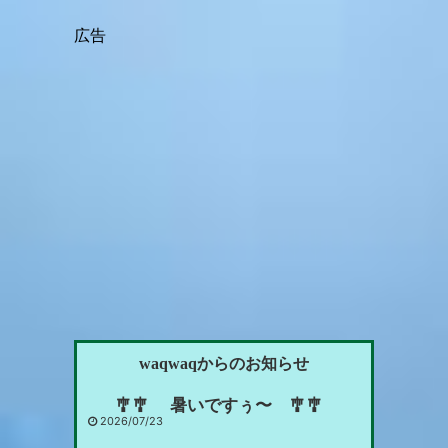
waqwaqからのお知らせ
🎐🎐 暑いですぅ〜 🎐🎐
2026/07/23