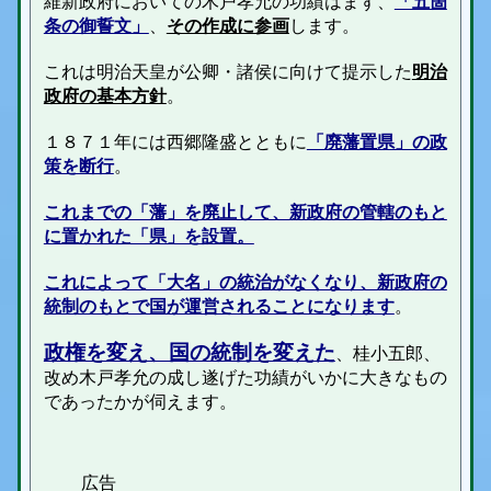
維新政府においての木戸孝允の功績はまず、
「五箇
条の御誓文」
、
その作成に参画
します。
これは明治天皇が公卿・諸侯に向けて提示した
明治
政府の基本方針
。
１８７１年には西郷隆盛とともに
「廃藩置県」の政
策を断行
。
これまでの「藩」を廃止して、新政府の管轄のもと
に置かれた「県」を設置。
これによって「大名」の統治がなくなり、新政府の
統制のもとで国が運営されることになります
。
政権を変え、国の統制を変えた
、桂小五郎、
改め木戸孝允の成し遂げた功績がいかに大きなもの
であったかが伺えます。