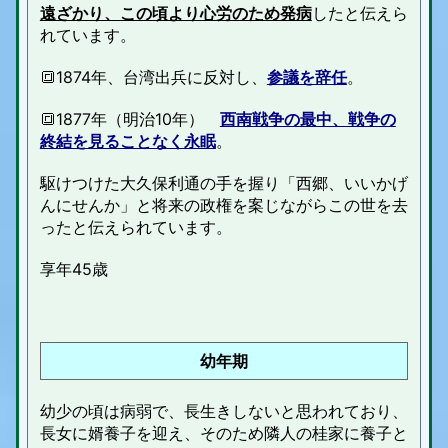
遠ざかり、この頃より心労のため発病
したと伝えら
れています。
🔳1874年、台湾出兵に反対し、
参議を辞任
。
🔳1877年（明治10年）
西南戦争の最中、戦争の
終結を見ることなく永眠
。
駆けつけた大久保利通の手を握り「西郷、いいかげ
んにせんか」と将来の政権を案じながらこの世を去
ったと伝えられています。
享年45歳
幼年期
幼少の頃は病弱で、長生きしないと思われており、
長女に婿養子を迎え、そのため隣人の桂家に養子と