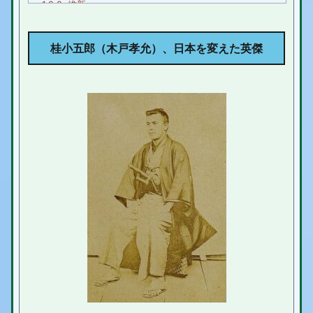
1.2.2.
維新
2.
桂小五郎（木戸孝允）、現代でも中身も外見も男
前
桂小五郎（木戸孝允）、日本を変えた英傑
3.
桂小五郎（木戸孝允）、まとめ