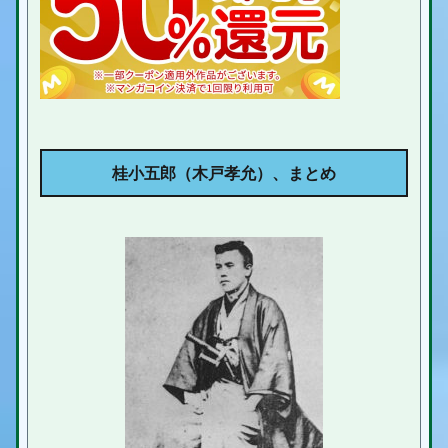
桂小五郎（木戸孝允）、まとめ