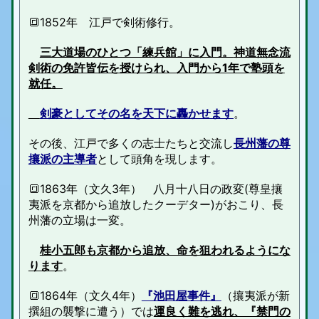
🔳1852年 江戸で剣術修行。
三大道場のひとつ「練兵館」に入門。
神道無念流
剣術の免許皆伝を授けられ、入門から1年で塾頭を
就任。
剣豪としてその名を天下に轟かせます
。
その後、江戸で多くの志士たちと交流し
長州藩の尊
攘派の主導者
として頭角を現します。
🔳1863年（文久3年） 八月十八日の政変(尊皇攘
夷派を京都から追放したクーデター)がおこり、長
州藩の立場は一変。
桂小五郎も京都から追放、命を狙われるようにな
ります
。
🔳1864年（文久4年）
『池田屋事件』
（攘夷派が新
撰組の襲撃に遭う）では
運良く難を逃れ、『禁門の