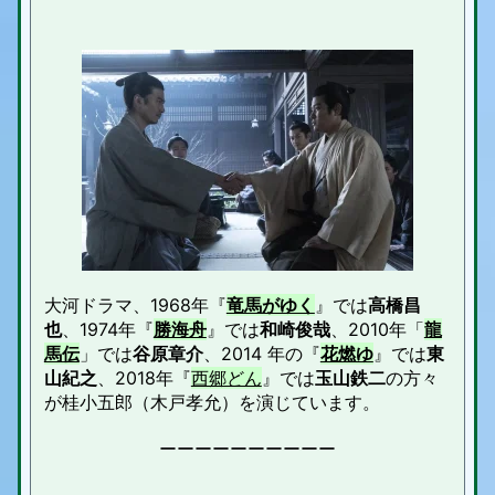
大河ドラマ、1968年『
竜馬がゆく
』では
高橋昌
也
、1974年『
勝海舟
』では
和崎俊哉
、2010年「
龍
馬伝
」では
谷原章介
、2014 年の『
花燃ゆ
』では
東
山紀之
、2018年『
西郷どん
』では
玉山鉄二
の方々
が桂小五郎（木戸孝允）を演じています。
ーーーーーーーーーー