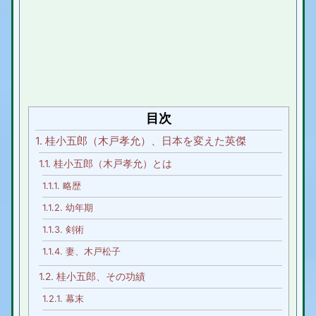
目次
1.
桂小五郎（木戸孝允）、日本を変えた英傑
1.1.
桂小五郎（木戸孝允）とは
1.1.1.
略歴
1.1.2.
幼年期
1.1.3.
剣術
1.1.4.
妻、木戸松子
1.2.
桂小五郎、その功績
1.2.1.
幕末