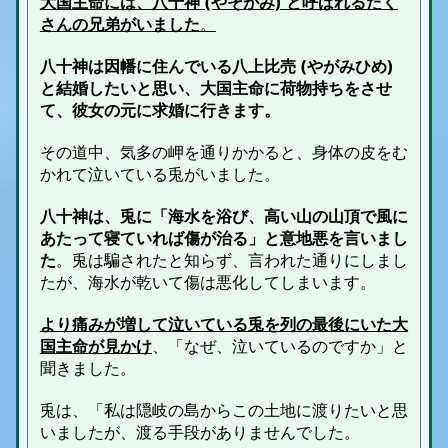
大国主命には、八十神 (やそがみ) と呼ばれるたく
さんの兄弟がいました
。
八十神は因幡に住んでいる八上比売 (やがみひめ)
と結婚したいと思い、大国主命に荷物持ちをさせ
て、彼女の元に求婚に行きます。
その道中、気多の岬を通りかかると、身体の皮をむ
かれて泣いている兎がいました。
八十神は、兎に「海水を浴び、高い山の山頂で風に
あたって寝ていれば傷が治る」と意地悪を言いまし
た
。兎は騙されたと知らず、言われた通りにしまし
たが、海水が乾いて傷は悪化してしまいます。
より痛みが増して泣いている兎を列の最後にいた大
国主命が見かけ
、「なぜ、泣いているのですか」と
聞きました。
兎は、「私は隠岐の島からこの土地に渡りたいと思
いましたが、渡る手段がありませんでした。