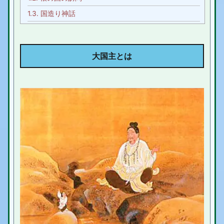
1.3.
国造り神話
1.4.
国譲り神話
2.
大国主 美少女にも変身
大国主とは
3.
大国主 まとめ