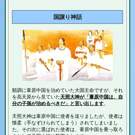
国譲り神話
順調に葦原中国を治めていた大国主命ですが、それ
を高天原から見ていた
天照大神が「葦原中国は、自
分の子孫が治めるべきだ」と言い出します
。
天照大神は葦原中国に使者を送りましたが、使者は
懐柔（手なずけられてしまう）されてしまいまし
た。その次に選ばれた使者は、葦原中国を乗っ取ろ