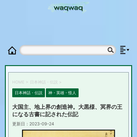
HOME
>
日本神話・伝説
>
日本神話・伝説
神・英雄・怪人
大国主、地上界の創造神。大黒様、冥界の王
になる古書に記された伝記
更新日：
2023-09-24