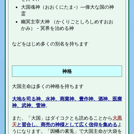
大国魂神（おおくにたま-）―偉大な国の神
霊
幽冥主宰大神 （かくりごとしろしめすおお
かみ） - 冥界を治める神
などをはじめ多くの別名を持ちます
神格
大国主命は多くの神格を持ちます
大地を司る神、水神、商業神、豊作神、酒神、医療
神、武神、雷神
。
また、「大国」はダイコクとも読めることから
大黒
天
と習合し、商売の神様として広く信仰を集める
よ
うになります。「因幡の素兎」で大国主命が大袋を