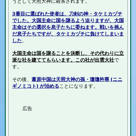
うとして天照大神に殺害されます。
3番目に選ばれた使者は、刀剣の神・タケミカヅチ
でした。大国主命に国を譲るよう迫りますが、大国
主命はその選択を息子たちに委ねます。戦いを挑ん
だ息子たちですが、タケミカヅチに負けてしまいま
した
。
大国主命は国を譲ることを決断し、その代わりに立
派な社を建ててもらいます。この社が出雲大社
で
す。
その後、
葦原中国は天照大神の孫・瓊瓊杵尊 (ニニ
ギノミコト) が治める
ことになります。