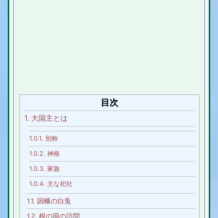
目次
1.
大国主とは
1.0.1.
別称
1.0.2.
神格
1.0.3.
家族
1.0.4.
主な祀社
1.1.
因幡の白兎
1.2.
根の国の訪問