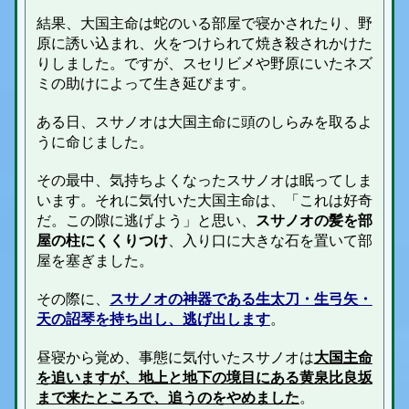
結果、大国主命は蛇のいる部屋で寝かされたり、野
原に誘い込まれ、火をつけられて焼き殺されかけた
りしました。ですが、スセリビメや野原にいたネズ
ミの助けによって生き延びます。
ある日、スサノオは大国主命に頭のしらみを取るよ
うに命じました。
その最中、気持ちよくなったスサノオは眠ってしま
います。それに気付いた大国主命は、「これは好奇
だ。この隙に逃げよう」と思い、
スサノオの髪を部
屋の柱にくくりつけ
、入り口に大きな石を置いて部
屋を塞ぎました。
その際に、
スサノオの神器である生太刀・生弓矢・
天の詔琴を持ち出し、逃げ出します
。
昼寝から覚め、事態に気付いたスサノオは
大国主命
を追いますが、地上と地下の境目にある黄泉比良坂
まで来たところで、追うのをやめました
。