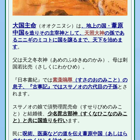
大国主命
葦原
（オオクニヌシ）は
、地上の国・
中国
を造りその主宰神として、
天照大神
の孫であ
るニニギのミコトに国を譲るまで、天下を治めま
す
。
父は天之冬衣神（あめのふゆきぬのかみ）、母は刺
国若比売（さしくにわかひめ）。
『日本書紀』では
素戔嗚尊
（すさのおのみこと）の
息子、『古事記』ではスサノオの六代目の子孫
とさ
れます。
スサノオの娘で須勢理毘売命（すせりびめのみこ
と）と結婚後、
少名毘古那神（すくなひこなのみこ
と）と共に国造りを行い
ます。
民に
呪術、医薬などの道を伝え葦原中国（あしはら