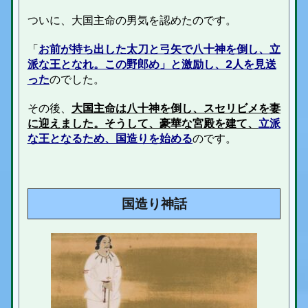
ついに、大国主命の男気を認めたのです。
「
お前が持ち出した太刀と弓矢で八十神を倒し、立
派な王となれ。この野郎め」と激励し、2人を見送
った
のでした。
その後、
大国主命は八十神を倒し、スセリビメを妻
に迎えました。そうして、豪華な宮殿を建て、
立派
な王となるため、国造りを始める
のです。
国造り神話