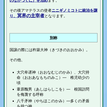
のなかつくに）を治め
ます。
その後アマテラスの使者
ニニギノミコトに統治を譲
冥界の主宰者
り、
となります。
別称
国譲の際には杵築大神（きづきのおおかみ）。
その他、
大穴牟遅神（おおなむじのかみ）、大穴持
命（おおあなもちのみこ）― 稚児幼少の
頃
葦原醜男（あしはらしこを）― 根国訪問
を侮蔑する呼称
八千矛神（やちほこのかみ）―多くの矛盾
を持つ神