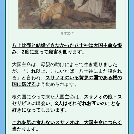
青木繁作
八上比売と結婚できなかった八十神は大国主命を恨
み、2度に渡って殺害を図ります
。
大国主命は、母親の助けによって生き返りました
が、「これ以上ここにいれば、八十神にまた殺され
る」と言われ、
スサノオのいる黄泉の国である根の
国に逃げる
よう勧められます。
根の国にやって来た大国主命は、
スサノオの娘・ス
セリビメに出会い、2人はそれぞれお互いのことを
好きになってしまいます。
これを気に食わないスサノオは、大国主命につらく
当たります
。