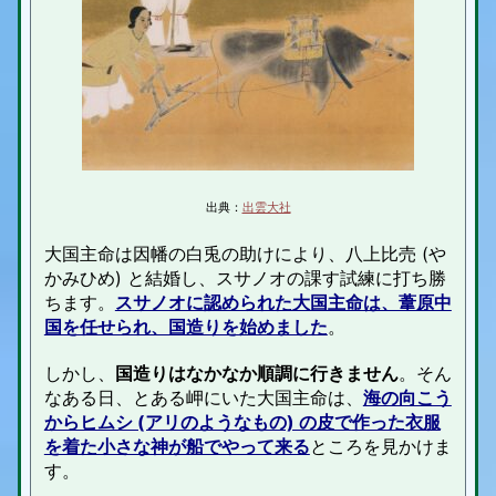
出典：
出雲大社
大国主命は因幡の白兎の助けにより、八上比売 (や
かみひめ) と結婚し、スサノオの課す試練に打ち勝
ちます。
スサノオに認められた大国主命は、葦原中
国を任せられ、国造りを始めました
。
しかし、
国造りはなかなか順調に行きません
。そん
なある日、とある岬にいた大国主命は、
海の向こう
からヒムシ (アリのようなもの) の皮で作った衣服
を着た小さな神が船でやって来る
ところを見かけま
す。