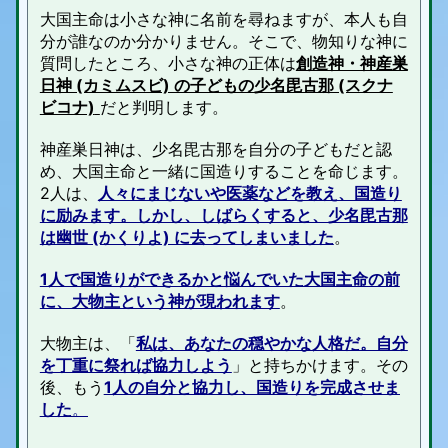
大国主命は小さな神に名前を尋ねますが、本人も自
分が誰なのか分かりません。そこで、物知りな神に
質問したところ、小さな神の正体は
創造神・神産巣
日神 (カミムスビ) の子どもの少名毘古那 (スクナ
ビコナ)
だと判明します。
神産巣日神は、少名毘古那を自分の子どもだと認
め、大国主命と一緒に国造りすることを命じます。
2人は、
人々にまじないや医薬などを教え、国造り
に励みます。しかし、しばらくすると、少名毘古那
は幽世 (かくりよ) に去ってしまいました
。
1人で国造りができるかと悩んでいた大国主命の前
に、大物主という神が現われます
。
大物主は、「
私は、あなたの穏やかな人格だ。自分
を丁重に祭れば協力しよう
」と持ちかけます。その
後、もう
1人の自分と協力し、国造りを完成させま
した
。