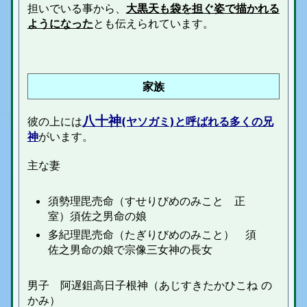
担いでいる事から、
大黒天も袋を担ぐ姿で描かれる
ようになった
とも伝えられています。
家族
八十神
彼の上には
(ヤソガミ)と呼ばれる多くの兄
神
がいます。
主な妻
須勢理毘売命（すせりびめのみこと 正
室）須佐之男命の娘
多紀理毘売命（たぎりびめのみこと） 須
佐之男命の娘で宗像三女神の長女
男子 阿遅鉏高日子根神（あじすきたかひこね の
かみ）