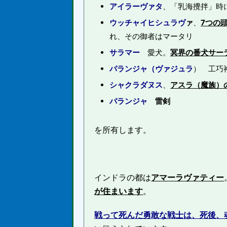
アイラーヴァタ
、「乳海攪拌」時
ウッチャイヒシュラヴ
ァ
、
7つの
れ、その御者はマータリ
サラマー
愛犬。
冥界の番犬サー
パランジャ（ヴァジュラ
） 工巧
シャクラダヌス
、
アスラ（魔族）
パランジャ
雷剣
を所有します。
インドラの都は
アマーラヴァティー
が住まいます
。
戦って死んだ勇敢な戦士は、死後、