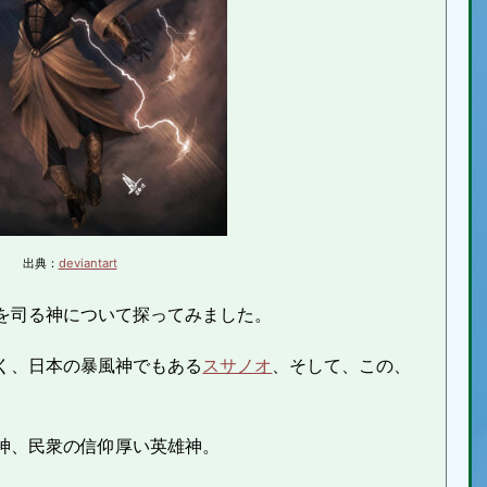
出典：
deviantart
を司る神について探ってみました。
く、日本の暴風神でもある
スサノオ
、そして、この、
神、民衆の信仰厚い英雄神。