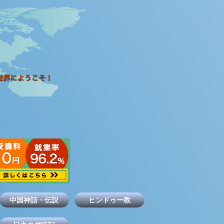
中国神話・伝説
ヒンドゥー教