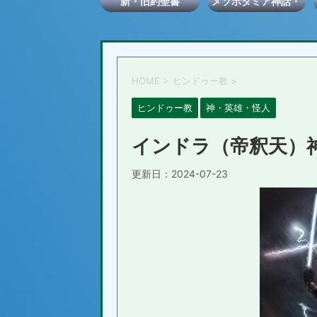
新・旧約聖書
メソポタミア神話・
伝説
HOME
>
ヒンドゥー教
>
ヒンドゥー教
神・英雄・怪人
インドラ（帝釈天）
更新日：
2024-07-23