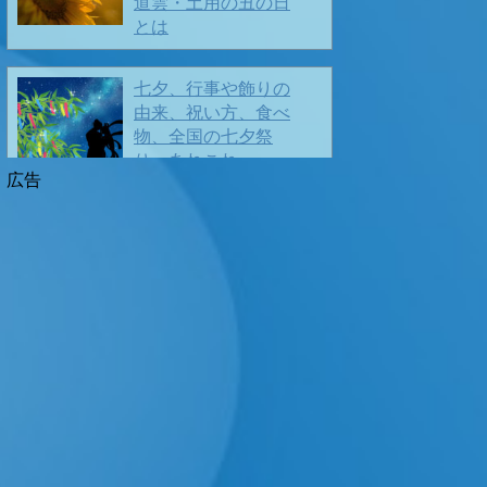
道雲・土用の丑の日
とは
🎍
良いお年をお迎えください
七夕、行事や飾りの
由来、祝い方、食べ
物、全国の七夕祭
❤️ Merry Christmas ❤️
り、あれこれ
2025/11/22
お盆とは。お盆の由
来や行事、お供え、
正しいお盆の過ごし
方、あれこれ
I wish your happy Christmas ❣️