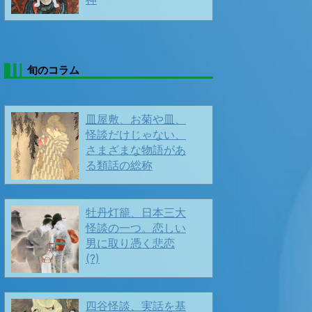
❄️寒中お見舞い、です❤️ ❄️
2026/01/08
旬のコラム
皿屋敷、お菊や皿、
怪談だけじゃない、
さまざまな物語があ
る類話の総称
春よ来い、早く来い❣️
牡丹灯籠、日本三大
怪談の一つ。恋しい
男に取り憑く悲恋
(?)
🎍 🎍 謹賀新年 🎍🎍
2026/01/01
四谷怪談、実話を基