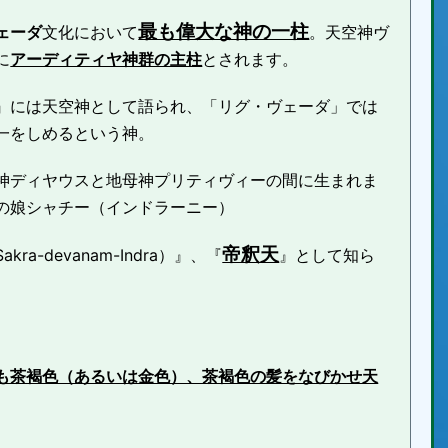
最も偉大な神の一柱
ェーダ
文化において
。天空神ヴ
に
アーディティヤ神群の主柱
とされます。
』には天空神として語られ、「リグ・ヴェーダ」では
一をしめるという神。
神ディヤウスと地母神プリティヴィーの間に生まれま
の娘シャチー（インドラーニー）
帝釈天
ra-devanam-Indra）』、『
』として知ら
も茶褐色（あるいは金色）、茶褐色の髪をなびかせ天