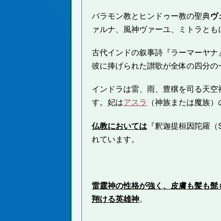
バラモン教とヒンドゥー教の聖典
ヴ
ァルナ、風神ヴァーユ、ミトラとも
古代インドの叙事詩『ラーマーヤナ
彼に捧げられた讃歌が全体の四分の
インドラは雷、雨、豊穣を司る天空
す。妃は
アスラ
（神族または魔族）
仏教においては
『釈迦提桓因陀羅（Sak
れています。
雷霆神の性格が強く、皮膚も髪も髭
翔ける英雄神
。