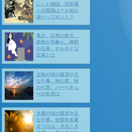
にした物語。忠臣蔵
との関係は？お岩の
祟りってホント？
鬼火、日本の怪火。
妖怪か現象か。種類
や伝承、ナルホドな
正体とは
あけましておめでとうございます🙇‍♀️
立秋の頃の風習や主
🍂 🍂 いよいよ年越し 🍂🍂
な行事。秋の雲、秋
2025/12/26
の七草、バーべキュ
ーの名所は
大暑の頃の風習や主
な行事。全国有名夏
まつりは、夕立と入