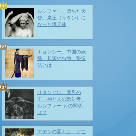
ルシファー、堕ちた天
使。魔王（サタン）に
なった熾天使
キョンシー、中国の妖
怪。起源や特徴、撃退
夏の兆しもチラホラ🍉🍉❤️
法とは
春ですよ〜〜🎶
サタンとは。魔界の
2026/03/28
王、神と人の敵対者
ルシファー との関係
は？
エデンの園とは。どこ