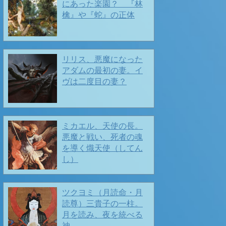
にあった楽園？ 『林
檎』や『蛇』の正体
街にもいっぱいの春の息吹 ❤️
リリス、悪魔になった
アダムの最初の妻。イ
ヴは二度目の妻？
🌺 🌺 早春🎶 🌺🌺
2026/02/13
ミカエル、天使の長。
悪魔と戦い、死者の魂
を導く熾天使（してん
し）
ツクヨミ（月読命・月
読尊）三貴子の一柱。
月を読み、夜を統べる
神
春の便りもちらほらと🌺