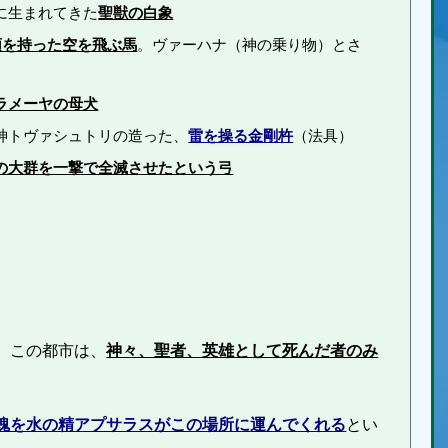
に生まれてきた
聖獣の白象
頭を持った空を飛ぶ馬
。ヴァーハナ（神の乗り物）とさ
ラメーヤの母犬
神トヴァシュトリの造った、
雷を操る金剛杵
（法具）
の大群を一撃で全滅させたという弓
。この都市は、
神々、聖者、英雄として死んだ者のみ
魂を水の精アプサラスがこの場所に運んでくれる
とい