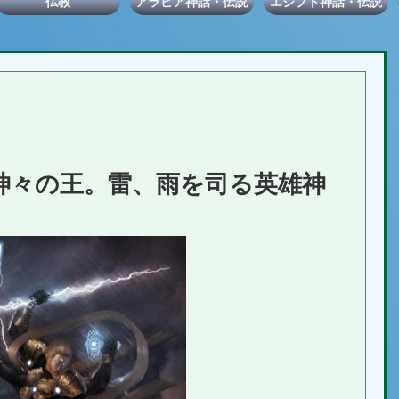
仏教
アラビア神話・伝説
エジプト神話・伝説
神々の王。雷、雨を司る英雄神