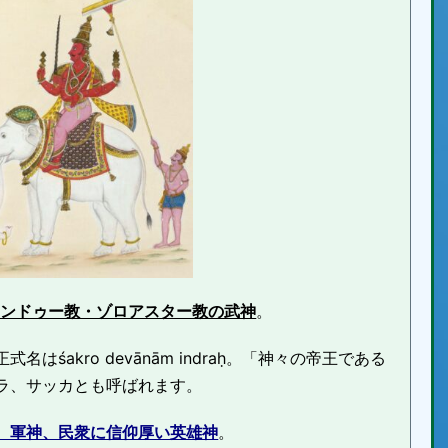
ヒンドゥー教・ゾロアスター教の武神
。
śakro devānām indraḥ。「神々の帝王である
ラ、サッカとも呼ばれます。
、軍神、民衆に信仰厚い英雄神
。