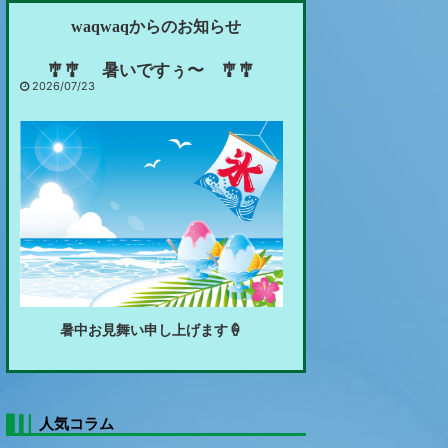
waqwaqからのお知らせ
🎐🎐 暑いですぅ〜 🎐🎐
2026/07/23
暑中お見舞い申し上げます🍦
🍃🍃 新緑眩い頃 🍃🍃
2026/05/15
人気コラム