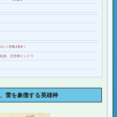
治した悪魔は数多く
化身、天空神インドラ
人、魔神、神（デーヴァ）
、
雷を象徴する英雄神