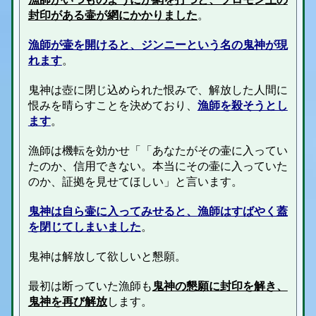
封印がある壷が網にかかりました
。
漁師が壷を開けると、ジンニーという名の鬼神が現
れます
。
鬼神は壺に閉じ込められた恨みで、解放した人間に
恨みを晴らすことを決めており、
漁師を殺そうとし
ます
。
漁師は機転を効かせ「
「あなたがその壷に入ってい
たのか、信用できない。本当にその壷に入っていた
のか、証拠を見せてほしい」と言います。
鬼神は自ら壷に入ってみせると、漁師はすばやく蓋
を閉じてしまいました
。
鬼神は解放して欲しいと懇願。
最初は断っていた漁師も
鬼神の懇願に封印を解き、
鬼神を再び解放
します。