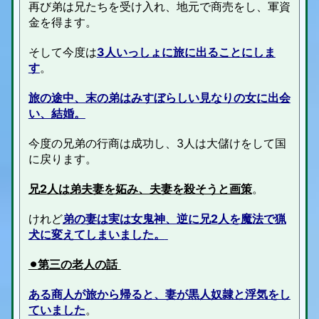
再び弟は兄たちを受け入れ、地元で商売をし、軍資
金を得ます。
そして今度は
3人いっしょに旅に出ることに
しま
す
。
旅の途中、末の弟はみすぼらしい見なりの女に出会
い、結婚。
今度の兄弟の行商は成功し、3人は大儲けをして国
に戻ります。
兄2人は弟夫妻を妬み、夫妻を殺そうと画策
。
けれど
弟の妻は実は女鬼神、逆に兄2人を魔法で猟
犬に変えてしまいました。
⚫︎
第三の老人の話
ある商人が旅から帰ると、妻が黒人奴隷と浮気をし
ていました
。