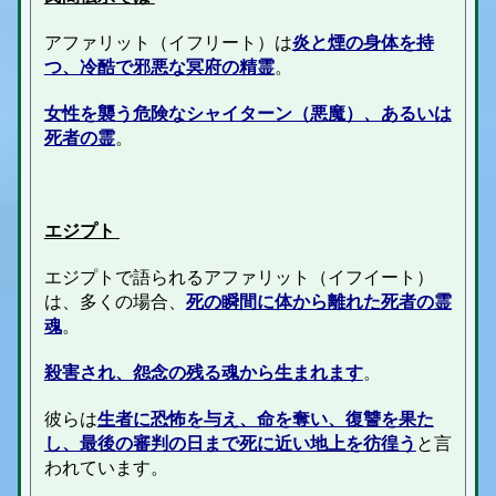
アファリット（イフリート）は
炎と煙の身体を持
つ、冷酷で邪悪な
冥府の
精霊
。
女性を襲う危険なシャイターン（悪魔）
、
あるいは
死者の霊
。
エジプト
エジプトで語られるアファリット（イフイート）
は、多くの場合、
死の瞬間に体から離れた死者の霊
魂
。
殺害され、怨念の残る魂から生まれます
。
彼らは
生者に恐怖を与え、命を奪い、復讐を果た
し、最
後の審判の日
まで死に近い地上を彷徨う
と言
われています。