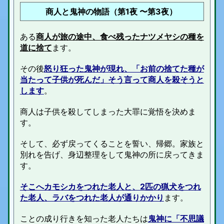
商人と鬼神の物語（第1夜 〜第3夜）
ある
商人が旅の途中、食べ残ったナツメヤシの種を
道に捨て
ます。
その後
怒り狂った鬼神が現れ、「お前の捨てた種が
当たって子供が死んだ」そう言って商人を殺そうと
します
。
商人は子供を殺してしまった大罪に覚悟を決めま
す。
そして、必ず戻ってくることを誓い、帰郷。家族と
別れを告げ、身辺整理をして鬼神の所に戻ってきま
す。
そこへカモシカをつれた老人と、2匹の猟犬をつれ
た老人
、ラバをつれた老人が通りかかり
ます。
ことの成り行きを知った老人たちは
鬼神に「不思議