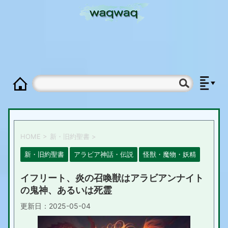
HOME
>
新・旧約聖書
>
新・旧約聖書
アラビア神話・伝説
怪獣・魔物・妖精
イフリート、炎の召喚獣はアラビアンナイト
の鬼神、あるいは死霊
更新日：
2025-05-04