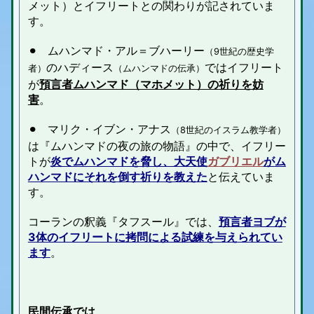
メット）とイフリートとの関わりが記されていま
す。
⚫︎
ムハンマド・アル＝ブハーリー
（9世紀の歴史学
のハディース
ではイフリート
者）
（ムハンマドの伝承）
が
預言者ムハンマド（マホメット）の
祈りを妨
害
。
⚫︎
マリク・イブン・アナス
（
8世紀のイスラム教学者）
は『ムハンマドの
夜の旅の物語』の中で、
イフリー
トが
炎で
ムハンマドを脅し、大天使
ガブリエル
が
ム
ハンマドにそれを倒す祈りを教えた
と伝えていま
す。
コーランの
釈義『
タフスール』では
、
預言者ヨブが
3体のイフリートに拷問による試練を与えられてい
ます
。
民間伝承では