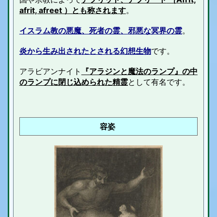
afrit, afreet
）とも称されます
。
イスラム教の悪魔、死者の霊、
邪悪な冥界の霊
。
炎から生み出されたとされる
幻想生物
です
。
アラビアンナイト
『アラジンと魔法のランプ』の中
の
ランプに閉じ込められた精霊
として有名です。
容姿