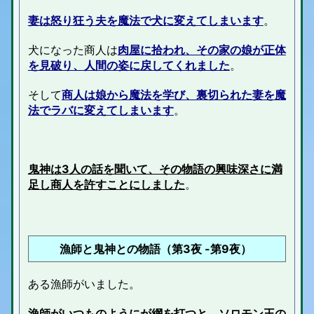
妻は怒り狂う夫を魔法で犬に変えてしまいます
。
犬になった商人は
肉屋に拾われ、その家の娘が正体
を見破り、人間の姿に戻してくれました
。
そして
商人は娘から魔法を学び、裏切られた妻を魔
法でラバに変えてしまいます
。
鬼神は3人の話を聞いて、その物語の興味深さに満
足し商人を許すことにしました
。
漁師と鬼神との物語（第3夜 -第9夜
）
ある漁師がいました。
漁師がいつものようにが網を打つと、ソロモン
王の