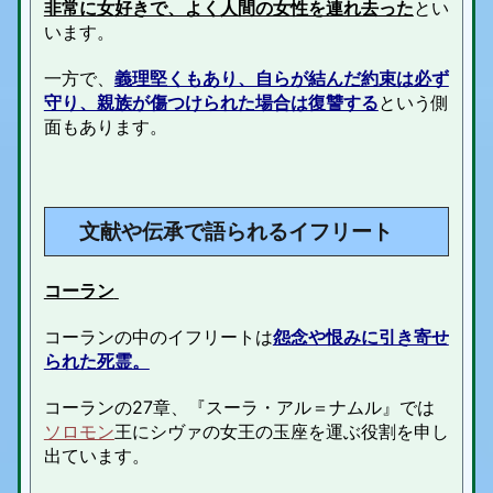
非常に女好きで、よく人間の女性を連れ去った
とい
います。
一方で、
義理堅くもあり、自らが結んだ約束は必ず
守り、親族が傷つけられた場合は復讐する
という側
面もあります。
文献や伝承で語られるイフリート
コーラン
コーランの中のイフリートは
怨念や恨みに引き寄せ
られた死霊。
コーランの27章、『
スーラ・アル＝ナムル』で
は
ソロモン
王にシヴァの女王の玉座を運ぶ役割を申し
出ています。