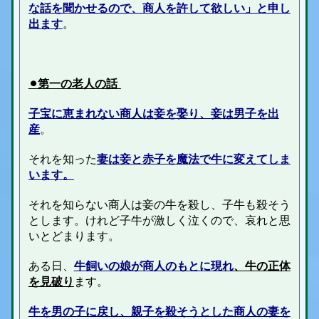
な話を聞かせるので、商人を許して欲しい」と申し
出ます
。
⚫︎
第一の老人の話
子宝に恵まれない商人は妾を娶り、妾は男子を出
産
。
それを知った
妻は妾と赤子を魔法で牛に変えてしま
います。
それを知らない商人は妾の牛を殺し、子牛も殺そう
とします。けれど子牛が激しく泣くので、哀れと思
いとどまります。
ある日、
牛飼いの娘が商人のもとに現れ
、牛の正体
を見破り
ます。
牛を男の子に戻し、親子を殺そうとした商人の妻を