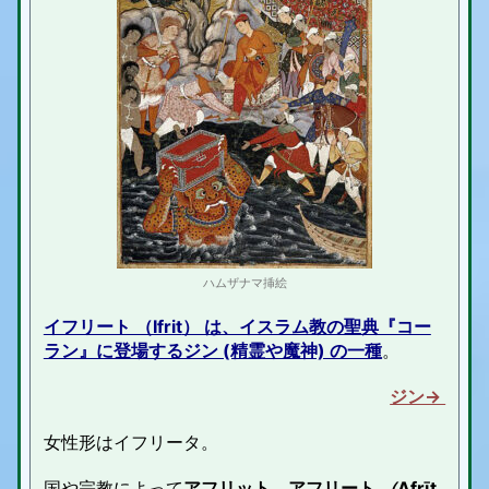
ハムザナマ挿絵
イフリート （Ifrit
） は、イスラム教の聖典『コー
ラン』に登場するジン (精霊や魔神) の一種
。
ジン→
女性形は
イフリータ。
国や宗教によって
アフリット、アフリート
（
Afrīt,