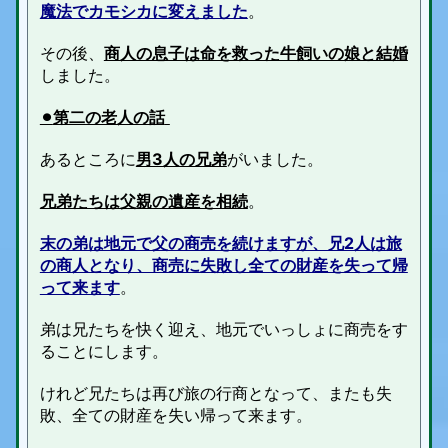
魔法でカモシカに変えました
。
その後、
商人の息子は命を救った牛飼いの娘と結婚
しました。
⚫︎
第二の老人の話
あるところに
男3人の兄弟
がいました。
兄弟たちは父親の遺産を相続
。
末の弟は地元で父の商売を続けますが、兄2人は旅
の商人となり、商売に失敗し全ての財産を失って帰
って来ます
。
弟は兄たちを快く迎え、地元でいっしょに商売をす
ることにします。
けれど兄たちは再び旅の行商となって、またも失
敗、全ての財産を失い帰って来ます。