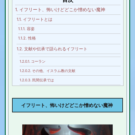
1.
イフリート、怖いけどどこか憎めない魔神
1.1.
イフリートとは
1.1.1.
容姿
1.1.2.
性格
1.2.
文献や伝承で語られるイフリート
1.2.0.1.
コーラン
1.2.0.2.
その他、イスラム教の文献
1.2.0.3.
民間伝承では
1.2.0.4.
エジプト
1.2.0.5.
地中海・アラブ
イフリート
、
怖いけどどこか憎めない
魔神
1.3.
アラビアンナイトのイフリート
1.3.1.
商人と鬼神の物語（第1夜 〜第3夜）
1.3.2.
漁師と鬼神との物語（第3夜 -第9夜）