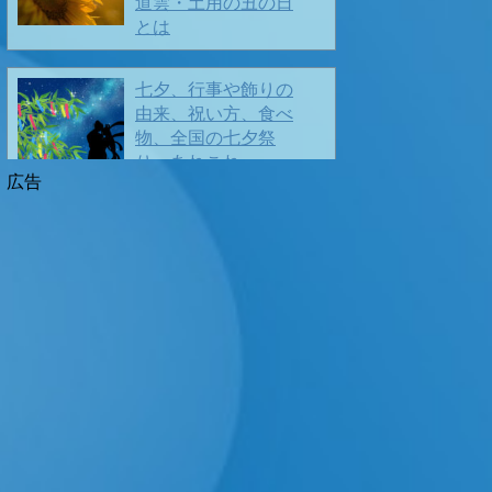
道雲・土用の丑の日
とは
🎍
良いお年をお迎えください
七夕、行事や飾りの
由来、祝い方、食べ
物、全国の七夕祭
❤️ Merry Christmas ❤️
り、あれこれ
2025/11/22
お盆とは。お盆の由
来や行事、お供え、
正しいお盆の過ごし
方、あれこれ
I wish your happy Christmas ❣️