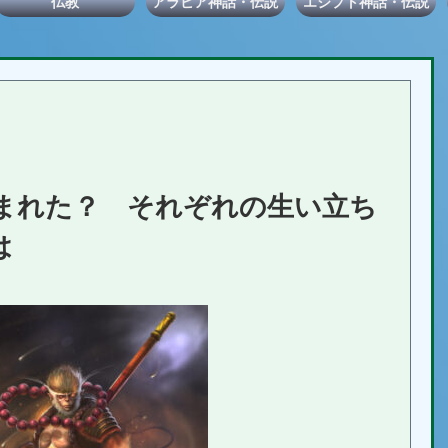
仏教
アラビア神話・伝説
エジプト神話・伝説
生まれた？ それぞれの生い立ち
は