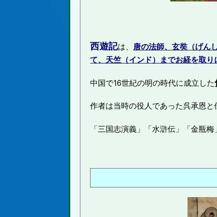
西遊記
は、
唐の法師、玄奘（げん
て、天竺（インド）までお経を取り
中国で16世紀の明の時代に成立した
作者は当時の役人であった呉承恩と
「三国志演義」「水滸伝」「金瓶梅