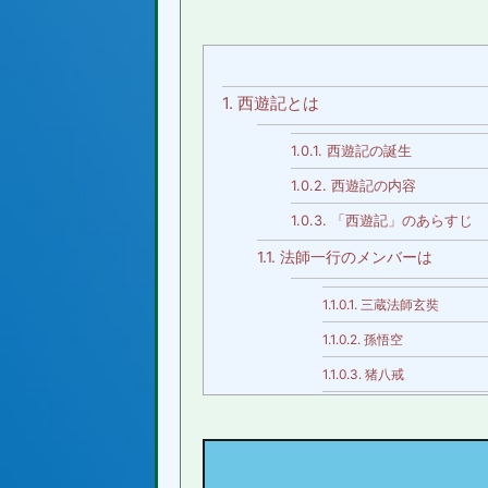
1.
西遊記とは
1.0.1.
西遊記の誕生
1.0.2.
西遊記の内容
1.0.3.
「西遊記」のあらすじ
1.1.
法師一行のメンバーは
1.1.0.1.
三蔵法師玄奘
1.1.0.2.
孫悟空
1.1.0.3.
猪八戒
1.1.0.4.
沙悟浄
1.1.0.5.
玉龍
1.1.1.
ここが違う！？ 日本と