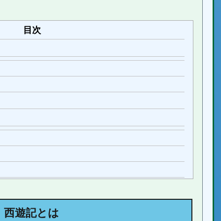
目次
西遊記とは
中国の西遊記