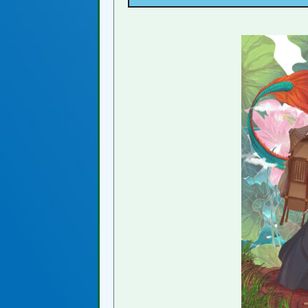
1.1.1.1.
沙悟浄は、河童じゃない
1.1.1.2.
猪八戒は、ブタじゃな
2.
世界観は受け継がれている？ い
3.
西遊記 まとめ