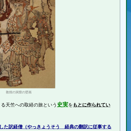
敦煌の洞窟の壁画
史実
よる天竺への取経の旅という
を
もとに作られてい
した訳経僧（やっきょうそう 経典の翻訳に従事する