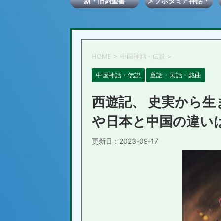
新・旧約聖書
メソポタミア神話・
伝説
HOME
>
中国神話・伝説
>
中国神話・伝説
童話・民話・戯曲
西遊記、 史実から
や日本と中国の違い
更新日：
2023-09-17