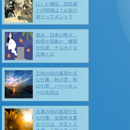
にした物語。忠臣蔵
との関係は？お岩の
祟りってホント？
鬼火、日本の怪火。
妖怪か現象か。種類
や伝承、ナルホドな
正体とは
あけましておめでとうございます🙇‍♀️
立秋の頃の風習や主
🍂 🍂 いよいよ年越し 🍂🍂
な行事。秋の雲、秋
2025/12/26
の七草、バーべキュ
ーの名所は
大暑の頃の風習や主
な行事。全国有名夏
まつりは、夕立と入