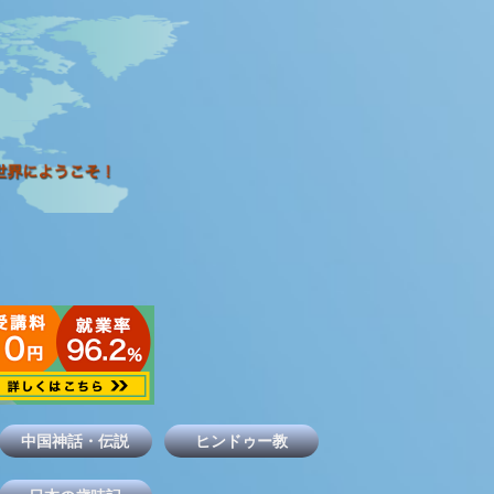
中国神話・伝説
ヒンドゥー教