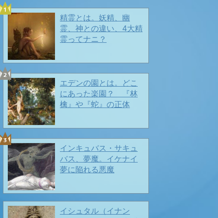
精霊とは。妖精、幽
霊、神との違い、4大精
霊ってナニ？
エデンの園とは。どこ
にあった楽園？ 『林
夏の兆しもチラホラ🍉🍉❤️
檎』や『蛇』の正体
春ですよ〜〜🎶
インキュバス・サキュ
2026/03/28
バス、夢魔。イケナイ
夢に陥れる悪魔
イシュタル（イナン