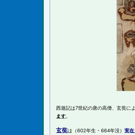
西遊記は7世紀の唐の高僧、玄奘に
ます
。
玄奘
は（602年生 - 664年没）
実在