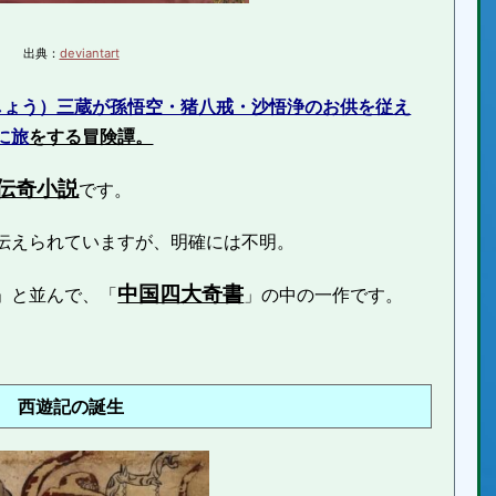
出典：
deviantart
しょう）三蔵が孫悟空・猪八戒・沙悟浄のお供を従え
に旅
をする冒険譚。
伝奇小説
です。
伝えられていますが、明確には不明。
中国四大奇書
」と並んで、「
」の中の一作です。
西遊記の誕生