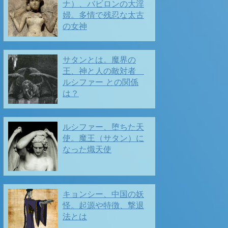
ナ）、バビロンの大淫
婦。多情で残忍な太古
の女神
街にもいっぱいの春の息吹 ❤️
サタンとは。魔界の
王、神と人の敵対者
ルシファー との関係
🌺 🌺 早春🎶 🌺🌺
は？
2026/02/13
ルシファー、堕ちた天
使。魔王（サタン）に
なった熾天使
キョンシー、中国の妖
怪。起源や特徴、撃退
法とは
春の便りもちらほらと🌺