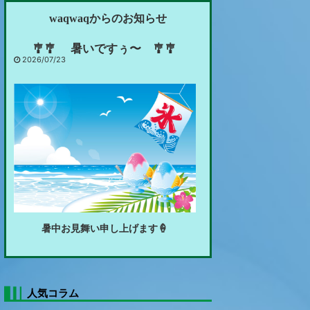
waqwaqからのお知らせ
🎐🎐 暑いですぅ〜 🎐🎐
2026/07/23
暑中お見舞い申し上げます🍦
🍃🍃 新緑眩い頃 🍃🍃
2026/05/15
人気コラム