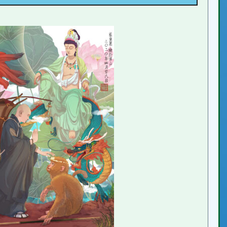
!?
かった!?
ろいろな西遊記