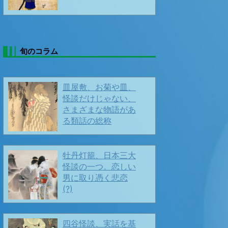
❄️寒中お見舞い、です❤️ ❄️
2026/01/08
旬のコラム
皿屋敷、お菊や皿、
怪談だけじゃない、
さまざまな物語があ
る類話の総称
春よ来い、早く来い❣️
牡丹灯籠、日本三大
怪談の一つ。恋しい
男に取り憑く悲恋
(?)
🎍 🎍 謹賀新年 🎍🎍
2026/01/01
四谷怪談、実話を基