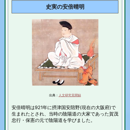
史実の安倍晴明
出典：
人文研究見聞録
安倍晴明は921年に摂津国安陪野(現在の大阪府)で
生まれたとされ、当時の陰陽道の大家であった賀茂
忠行・保憲の元で陰陽道を学びました。