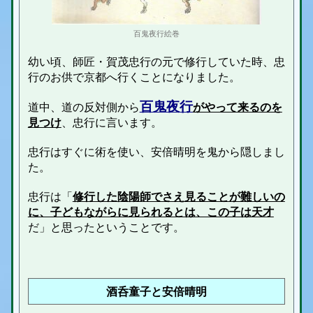
百鬼夜行絵巻
幼い頃、師匠・賀茂忠行の元で修行していた時、忠
行のお供で京都へ行くことになりました。
百鬼夜行
道中、道の反対側から
がやって来るのを
見つけ
、忠行に言います。
忠行はすぐに術を使い、安倍晴明を鬼から隠しまし
た。
忠行は「
修行した陰陽師でさえ見ることが難しいの
に、子どもながらに見られるとは、この子は天才
だ」と思ったということです。
酒呑童子と安倍晴明