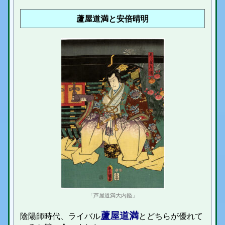
蘆屋道満と安倍晴明
「芦屋道満大内鑑」
蘆屋道満
陰陽師時代、ライバル
とどちらが優れて