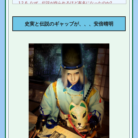
1.2.6.
なぜ、伝説が作られるほど有名になったのか?
2.
安倍晴明、歴史物ではお馴染み
史実と伝説のギャップが、、、安倍晴明
3.
安倍晴明 まとめ