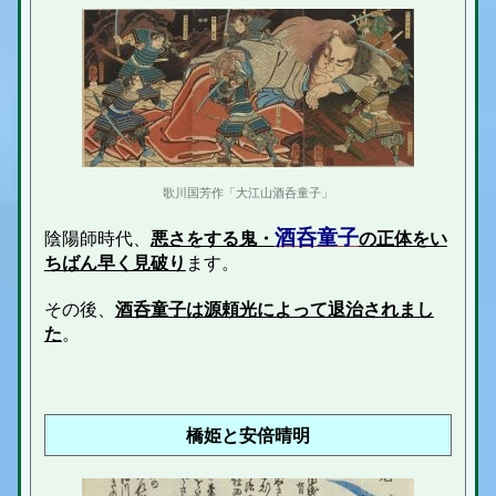
歌川国芳作「大江山酒呑童子」
酒呑童子
陰陽師時代、
悪さをする鬼・
の正体をい
ちばん早く見破り
ます。
その後、
酒呑童子は源頼光によって退治されまし
た
。
橋姫と安倍晴明