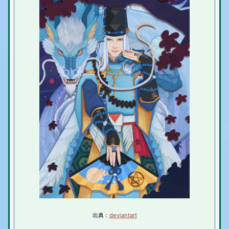
出典：
deviantart