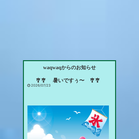
waqwaqからのお知らせ
🎐🎐 暑いですぅ〜 🎐🎐
2026/07/23