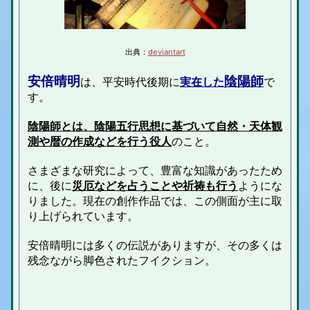
出典：
deviantart
安倍晴明
陰陽師
は、平安時代後期に
実在した
で
す。
陰陽師とは、陰陽五行思想に基づいて自然・天体観
測や暦の作成などを行う役人
のこと。
さまざまな研究によって、豊富な知識があったため
に、後に
災厄などを占うことや祈祷も行う
ようにな
りました。現在の創作作品では、この側面が主に取
り上げられています。
安倍晴明には多くの伝説がありますが、その多くは
残念ながら脚色されたフイクション。