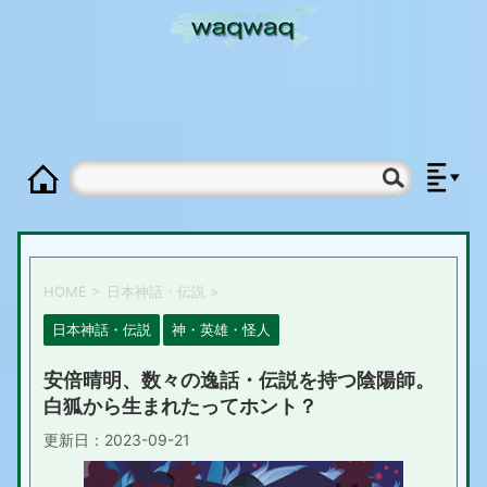
HOME
>
日本神話・伝説
>
日本神話・伝説
神・英雄・怪人
安倍晴明、数々の逸話・伝説を持つ陰陽師。
白狐から生まれたってホント？
更新日：
2023-09-21