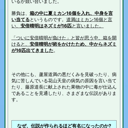
いるか競い合いました。
勝負は、
箱の中に夏ミカン16個を入れ、中身を言
い当てる
というものです。
道満はミカン16個と言
い、
安倍晴明はネズミが16匹
と言いました。
「ついに安倍晴明が負けた」と皆が思う中、箱を開
けると、
安倍晴明が術をかけたため、中からネズミ
が16匹出てきました
。
その他にも、蘆屋道満の悪だくみを見破ったり、病
気に苦しんでいる花山天皇の病気の原因を言い当て
たり、藤原道長に献上された果物の中に毒が仕込ん
であることを見通したり、さまざまな伝説がありま
す。
なぜ、伝説が作られるほど有名になったのか?