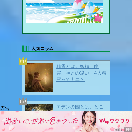
暑中お見舞い申し上げます🍦
人気コラム
🍃🍃 新緑眩い頃 🍃🍃
2026/05/15
精霊とは。妖精、幽
霊、神との違い、4大精
霊ってナニ？
エデンの園とは。どこ
にあった楽園？ 『林
檎』や『蛇』の正体