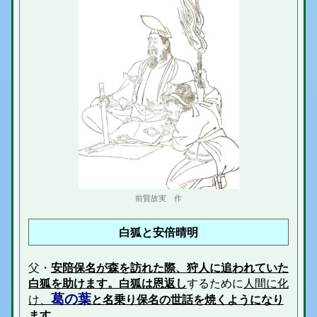
前賢故実 作
白狐と安倍晴明
父・
安陪保名が森を訪れた際、狩人に追われていた
白狐を助けます。白狐は恩返し
するために
人間に化
葛の葉
け、
と名乗り保名の世話を焼くようになり
ます
。