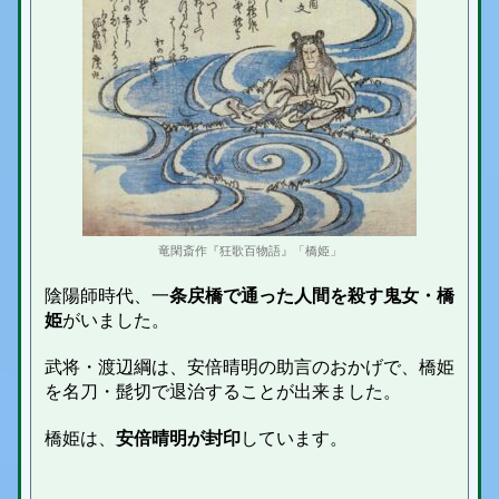
竜閑斎作『狂歌百物語』「橋姫」
陰陽師時代、一
条戻橋で通った人間を殺す鬼女・橋
姫
がいました。
武将・渡辺綱は、安倍晴明の助言のおかげで、橋姫
を名刀・髭切で退治することが出来ました。
橋姫は、
安倍晴明が封印
しています。