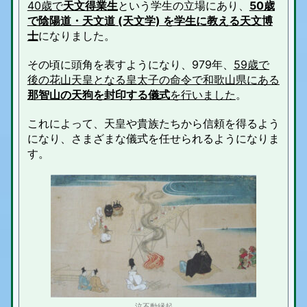
40歳で
天文得業生
という学生の立場にあり、
50歳
で陰陽道・天文道 (天文学) を学生に教える天文博
士
になりました。
その頃に頭角を表すようになり、979年、
59歳で
後の花山天皇となる皇太子の命令で和歌山県にある
那智山の天狗を封印する儀式
を行いました
。
これによって、天皇や貴族たちから信頼を得るよう
になり、さまざまな儀式を任せられるようになりま
す。
泣不動縁起