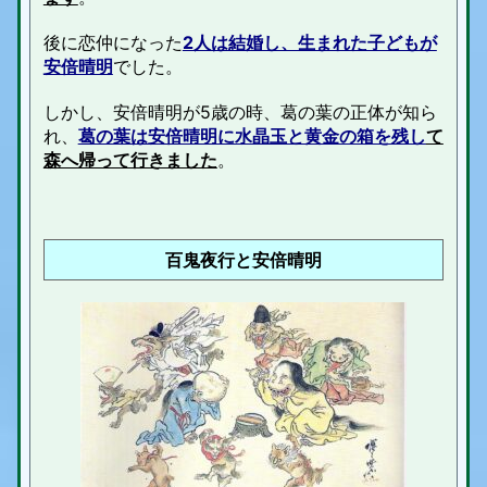
後に恋仲になった
2人は結婚し、生まれた子どもが
安倍晴明
でした。
しかし、安倍晴明が5歳の時、葛の葉の正体が知ら
れ、
葛の葉は安倍晴明に水晶玉と黄金の箱を残し
て
森へ帰って行きました
。
百鬼夜行と安倍晴明