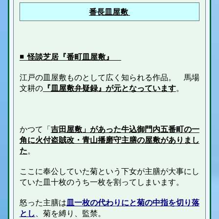
番長皿屋敷
◾️ 怪談芝居『番町皿屋敷』
江戸の皿屋敷ものとして広く知られる作品。
馬場
文耕
の
『皿屋敷弁疑録』が元となっています
。
かつて「
吉田屋敷」があった牛込御門内五番町の一
角に
火付盗賊改・青山播磨守
主膳の屋敷がありまし
た
。
ここに奉公していた菊という下女が主膳が大事にし
ていた皿十枚のうち一枚を割ってしまいます。
怒った主膳は
皿一枚の代わりにと菊の中指を切り落
とし
、菊を縛り、
監禁
。