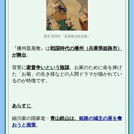
豊原 国周作『皿屋敷化粧姿鑑』
『播州皿屋敷』は
戦国時代の播州（兵庫県姫路市）
が舞台
。
背景に
家督争いという陰謀
、お家のために命を捧げ
た「お菊」の生き様などの人間ドラマが描かれてい
るのが特徴です。
あらすじ
細川家
の国
家老・
青山鉄山は、
姫路の城主の座を奪
おうと画策
。