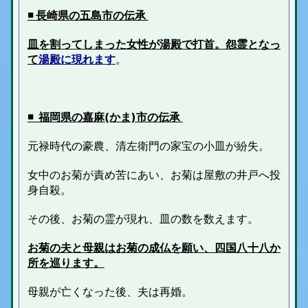
◾️ 長崎県の五島市の伝承
皿を割ってしまった女性が湯殿で打首。怨霊となっ
て
湯殿に現れます
。
◾️ 福岡県の嘉麻(かま)市の伝承
元禄時代の豪農、清左衛門の家宝の小皿が紛失。
女中のお菊が責め苦にあい、お菊は屋敷の井戸へ投
身自殺。
その後、お菊の霊が現れ、皿の数を数えます。
お菊の夫と母親はお菊の成仏を願い、四国八十八か
所を巡ります。
母親が亡くなった後、夫は再婚。