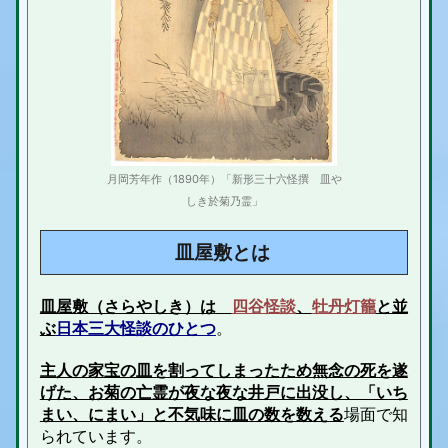
1.3.1.
番長皿屋敷
1.3.1.1.
◾️ 怪談芝居『番町皿屋敷』
1.3.1.2.
◾️ 戯曲『番町皿屋敷』
1.3.1.3.
️◾️ 歌舞伎≪魚屋宗五郎≫『新皿屋舖月雨暈（しんさら
やしきつきのあまがさ）』
1.3.1.4.
◾️ 落語 『お菊の皿 』
月岡芳年作（1890年）「新形三十六怪撰 皿や
しき於菊乃霊」
1.3.2.
播州皿屋敷
1.3.2.1.
◾️『播州皿屋敷実録』
皿屋敷とは
1.3.2.2.
◾️人形浄瑠璃『播州皿屋敷』
皿屋敷
（さらやしき）は
四谷怪談
、
牡丹灯籠
と並
2.
皿屋敷 まとめ
ぶ
日本三大怪談のひとつ
。
主人の家宝の皿を割ってしまったため無念の死を遂
げた、お菊の亡霊が夜な夜な井戸に出没し、「いち
まい、にまい」と不気味に皿の数を数える
場面で知
られています。