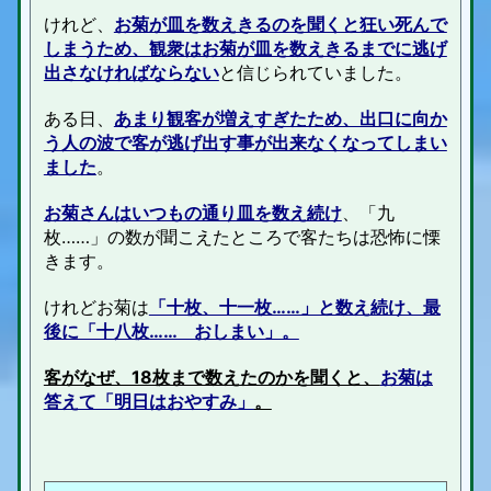
けれど、
お菊が皿を数えきるのを聞くと狂い死んで
しまうため、観衆はお菊が皿を数えきるまでに逃げ
出さなければならない
と信じられていました。
ある日、
あまり観客が増えすぎたため、出口に向か
う人の波で客が逃げ出す事が出来なくなってしまい
ました
。
お菊さんはいつもの通り皿を数え続け
、「九
枚……」の数が聞こえたところで客たちは恐怖に慄
きます。
けれどお菊は
「十枚、十一枚……」と数え続け、最
後に「十八枚…… おしまい」。
客がなぜ、18枚まで数えたのかを聞くと、
お菊は
答えて「明日はおやすみ」
。