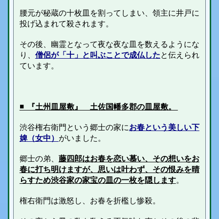
腰元が秘蔵の十枚皿を割ってしまい、領主に井戸に
投げ込まれて殺されます。
その後、幽霊となって夜な夜な皿を数えるようにな
り、
僧侶が「十」と叫ぶことで成仏した
と伝えられ
ています。
◾️ 『土州皿屋敷』 土佐国幡多郡の皿屋敷。
渋谷権右衛門という郷士の家に
お春という美しい下
婢（女中）
がいました。
郷士の弟、
藤四郎はお春を恋い慕い、その想いをお
春に打ち明けますが、思いは叶わず、その恨みを晴
らすため渋谷家の家宝の皿の一枚を隠します
。
権右衛門は激怒し、お春を折檻し惨殺。