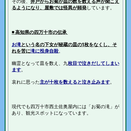
その後、
井戸からお菊が皿の数を数える声が聞こえ
るようになり、屋敷では怪異が頻発
しています。
◾️ 高知県の四万十市の伝承
お滝
という名の下女が秘蔵の皿の1枚を
なくし、そ
れを苦に
滝に投身自殺
。
幽霊となって皿を数え、九
枚目
で泣きだしてしまい
ます
。
哀れに思った
主が十
枚
を数えると泣き止みます
。
現代でも四万十市西土佐奥屋内には「お菊の滝」が
あり、観光スポットになっています。