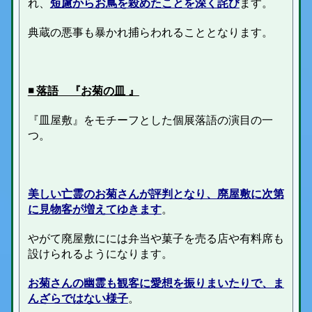
れ、
短慮からお蔦を殺めたことを深く詫び
ます。
典蔵の悪事も暴かれ捕らわれることとなります。
◾️ 落語 『お菊の皿 』
『皿屋敷』をモチーフとした個展落語の演目の一
つ。
美しい亡霊のお菊さんが評判となり、廃屋敷に次第
に見物客が増えてゆきます
。
やがて廃屋敷にには弁当や菓子を売る店や有料席も
設けられるようになります。
お菊さんの幽霊も観客に愛想を振りまいたりで、ま
んざらではない様子
。