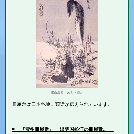
北斎漫画『菊女ヶ霊』
皿屋敷は日本各地に類話が伝えられています。
◾️ 『雲州皿屋敷』 出雲国松江の皿屋敷。