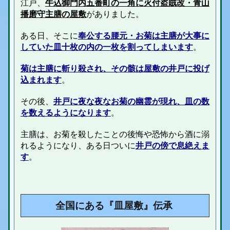
江戸、
牛込御門内五番町の一角に
火付盗賊改・青山
播磨守
主膳の屋敷
がありました。
ある日、そこに
奉公する腰元・お菊は主膳が大事に
していた皿十枚の内の一
枚を割って
しまいます
。
菊は主膳に斬り殺され、その骸は屋敷の井戸に投げ
込まれます
。
その後、
井戸に夜な夜なお菊の幽霊が現れ、皿の数
を数えるようになります
。
主膳は、お菊を殺したことの後悔や恐怖から酒に溺
れるようになり、ある日ついに
井戸の傍で息絶えま
す
。
全国にある『皿屋敷』
伝承