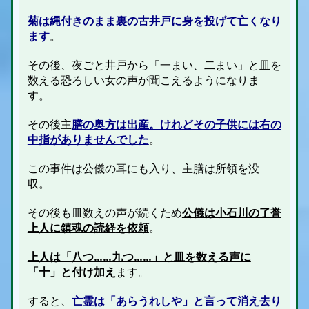
菊は縄付きのまま裏の古井戸に身を投げて亡くなり
ます
。
その後、夜ごと井戸から「一まい、二まい」と皿を
数える恐ろしい女の声が聞こえるようになりま
す。
その後主
膳の奥方は出産。けれどその子供には右の
中指がありませんでした
。
この事件は
公儀
の耳にも入り、主膳は所領を没
収。
その後も皿数えの声が続くため
公儀は
小石川の了誉
上人に鎮魂の読経
を依頼
。
上人は「八つ……九つ……」と皿を数える声に
「十」と付け加え
ます。
すると、
亡霊は「あらうれしや」と言って消え去り