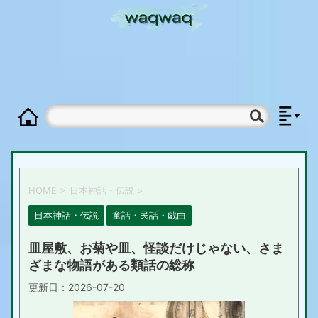
HOME
>
日本神話・伝説
>
日本神話・伝説
童話・民話・戯曲
皿屋敷、お菊や皿、怪談だけじゃない、さま
ざまな物語がある類話の総称
更新日：
2026-07-20