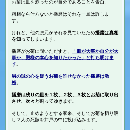
お菊は皿を割ったのが自分であることを告白。
粗相なら仕方ないと播磨はそれを一旦は許しま
す。
けれど、他の腰元がそれを見ていたため
播磨は真相
を知って
しまいます。
播磨がお菊に問いただすと、
「皿が大事か自分が大
事か、殿様の本心を知りたかった」と打ち明けま
す
。
男の誠の心を疑うお菊を許せなかった播磨は激
怒
。
播磨は残りの皿を１枚、２枚、３枚とお菊に取り出
させ、次々と割ってゆきます
。
そして、止めようとする家来、そしてお菊を切り殺
し２人の死骸を井戸の中に投げ込みます。