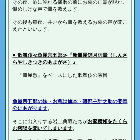
その夜、酒に溺れる播磨の前にお菊の亡霊が現れ、
恨めしげな声で皿を数えます。
その後も毎夜、井戸から皿を数えるお菊の声が聞こ
えたといいます。
️◾️
歌舞伎
≪
魚屋宗五郎≫『新皿屋舖月雨暈
（しんさ
らやしきつきのあまがさ）』
『皿屋敷』をベースにした歌舞伎の演目
魚屋宗五郎の妹・お蔦は旗本・磯部主計之助の妾奉
公にあがります
。
そこに出入りする岩上典蔵たちが
お家横領をたくら
む密談を聞いてしまいます
。