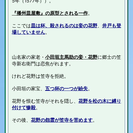
5年（1577年））
。
『播州皿屋敷』の原型とされる一作
。
ここでは
皿は杯、殺されるのは妾の花野
、
井戸も登
場していません
。
山名家の家老・
小田垣主馬助の妾・花野
に郷士の笠
寺新右衛門は恋焦がれます。
けれど花野は笠寺を拒絶。
小田垣の家宝、
五つ杯の一つが紛失
。
花野を恨む笠寺がそれを隠し、
花野を松の木に縛り
付けて惨殺
。
その後、
花野の怨霊が笠寺を苦めます
。