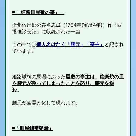
◾️ 「姫路皿屋敷の事」
播州
佐用郡
の春名忠成
（
1754年
(
宝暦
4年)
）
作『西
播怪談実記』に収録された一篇
この中では
個人名はなく「腰元」「亭主」
と記され
ています。
姫路城
桐の馬場
にあった
屋敷の亭主は、
信楽焼の皿
を
腰元が割ってしまったことを怒り、腰元を惨
殺
。
腰元が幽霊と化して現れます。
◾「皿屋鋪辨疑録」