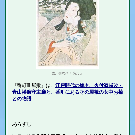
吉川朝衣作『 菊女 』
『番町皿屋敷』は、
江戸時代の旗本、
火付盗賊改・
青山播磨守主膳
と、番町にあるその屋敷の女中お菊
との物語
。
あらすじ