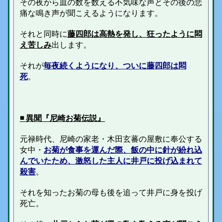
その夜から皿の数を数える不気味な声とその後の悲
痛な鳴き声が聞こえるようになります。
それと同時に
藤四郎は高熱を発し、狂ったように悶
え苦しみ
出します。
それが
毎夜続くようになり、ついに藤四郎は悶
死
。
◾️
異聞『尼崎お菊伝説』
元禄時代、尼崎の家老・木田玄蕃の屋敷に奉公する
女中・
お菊が食事を運んだ際、飯の中に針が紛れ込
んでいたため、激怒した主人に井戸に投げ込まれて
殺害
。
それを知ったお菊の母も後を追って井戸に身を投げ
死亡。