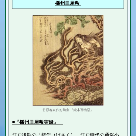
播州皿屋敷
竹原春泉作お菊虫 『絵本百物語』
◾️『播州皿屋敷実録』
江戸後期の「
戯作
（げさく） 江戸時代の通俗小