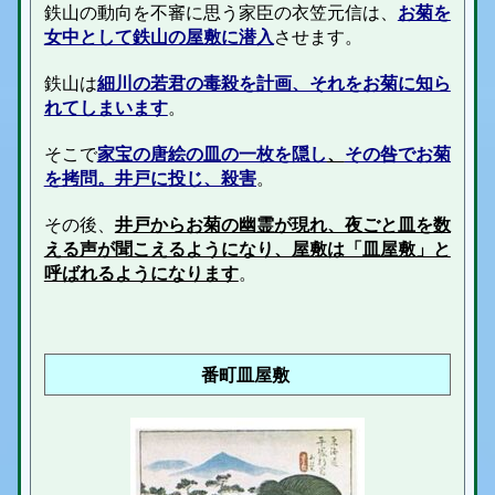
鉄山の動向を不審に思う家臣の
衣笠元信は、
お菊を
女中として鉄山の屋敷に潜入
させます。
鉄山は
細川の若君の毒殺を計画、それをお菊に知ら
れてしまいます
。
そこで
家宝の唐絵の皿の一枚を隠し
、
その咎でお菊
を拷問。井戸に投じ、殺害
。
その後、
井戸からお菊の幽霊が現れ、夜ごと皿を数
える声が聞こえるようになり、屋敷は「皿屋敷」と
呼ばれるようになります
。
番町皿屋敷