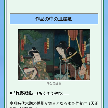
作品の中の皿屋敷
落合 芳幾 作
◾️『竹叟夜話』（ちくそうやわ）
室町時代末期の播州が舞台となる
永良竹叟作
（天正