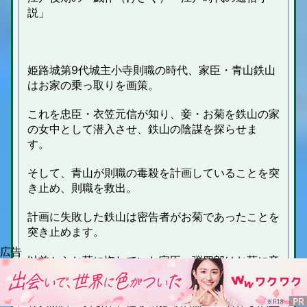
説」
姫路城
第9代城主
小寺則職の時代、
家臣・青山鉄山
はお家の乗っ取りを画策。
これを忠臣・
衣笠元信が知り、
妾・お菊を鉄山の家
の女中として潜入させ、鉄山の陰謀を探らせま
す。
そして、青山が則職の毒殺を計画していることを突
き止め、則職を救出。
計画に失敗した鉄山は密告者がお菊であったことを
突き止めます。
以前からお菊に惚れていた家臣・弾四郎はお菊に妾
になれと言い寄り、拒まれます。
弾四郎は、お菊が管理する家宝の皿「こもがえの具