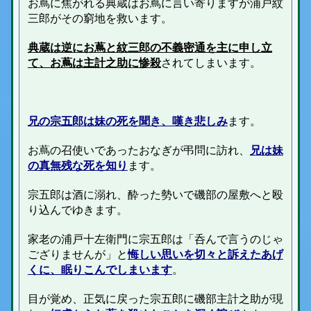
お蔦に焦がれる典蔵はお蔦に言い寄りますが浦戸紋
三郎がその窮地を救います。
典蔵は逆にお蔦と紋三郎の不義密通を主に申し立
て、お蔦は主計之助に惨殺
されてしまいます。
兄の宗五郎は妹の死を聞き、嘆き悲しみ
ます。
お蔦の召使いであったおなぎが弔問に訪れ、
兄は妹
の真無残な死を知り
ます。
宗五郎は酒に溺れ、酔った勢いで磯部の屋敷へと殴
り込んでゆきます。
家老の浦戸十左衛門に宗五郎は「呑んで言うのじゃ
ござりませんが」と
悔しい思いを切々と訴えたあげ
くに、眠りこんでしまいます
。
目が覚め、正気に戻った宗五郎に磯部主計之助が現