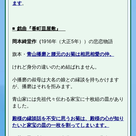
ます
。
◾️ 戯曲『番町皿屋敷』
岡本綺堂作（
1916年（大正5年））
の悲恋物語
旗本・
青山播磨と腰元のお菊は相思相愛の仲。
けれど身分の違いのため結ばれません。
小播磨の叔母は大名の娘との縁談を持ちかけます
が、播磨はそれを拒みます。
青山家には先祖代々伝わる家宝に十枚組の皿があり
ました。
殿様の縁談話を不安に思うお菊は、殿様の心が知り
たい
と家宝の皿の一枚を割ってしまいます。