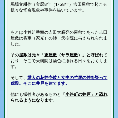
馬場文耕作（宝暦8年（1758年）
吉田屋敷で起こる
様々な怪奇現象や事件を描いています。
もとは小姓組番頭の吉田大膳亮の屋敷であった吉田
屋敷は将軍（家光）の姉・天樹院に与えられられま
した。
その
屋敷は元々「更屋敷（サラ屋敷）」と呼ばれ
て
おり、そこで天樹院は酒色に溺れる日々をおくりま
す。
そして、
愛人の花井壱岐と女中の竹尾の仲を疑って
虐殺。そこに井戸を建てます。
他にも犠牲者があるものと「
小路町の井戸」と恐れ
られるようになります
。